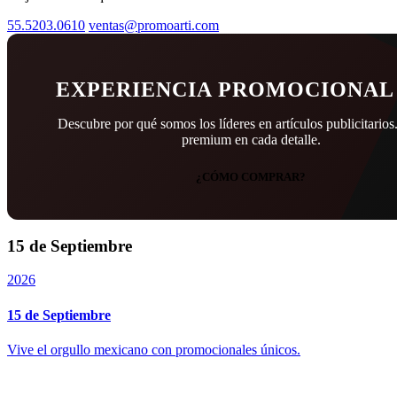
55.5203.0610
ventas@promoarti.com
EXPERIENCIA PROMOCIONAL 
Descubre por qué somos los líderes en artículos publicitarios
premium en cada detalle.
¿CÓMO COMPRAR?
15 de Septiembre
2026
15 de Septiembre
Vive el orgullo mexicano con promocionales únicos.