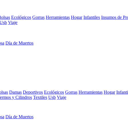
olsas
Ecológicos
Gorras
Herramientas
Hogar
Infantiles
Insumos de Pr
Usb
Viaje
osa
Día de Muertos
lsas
Damas
Deportivos
Ecológicos
Gorras
Herramientas
Hogar
Infanti
ermos y Cilindros
Textiles
Usb
Viaje
osa
Día de Muertos