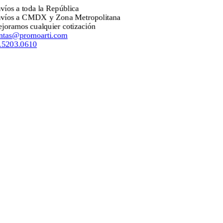
oda la República
CMDX y Zona Metropolitana
cualquier cotización
omoarti.com
610