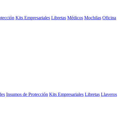
otección
Kits Empresariales
Libretas
Médicos
Mochilas
Oficina
les
Insumos de Protección
Kits Empresariales
Libretas
Llaveros