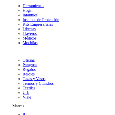
Herramientas
Hogar
Infantiles
Insumos de Protección
Kits Empresariales
Libretas
Llaveros
Médicos
Mochilas
Oficina
Paraguas
Regalos
Relojes
Tazas y Vasos
Termos y Cilindros
Textiles
Usb
Viaje
Marcas
Bic