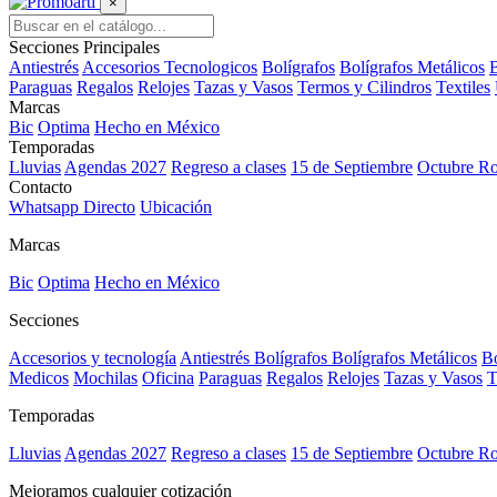
×
Secciones Principales
Antiestrés
Accesorios Tecnologicos
Bolígrafos
Bolígrafos Metálicos
B
Paraguas
Regalos
Relojes
Tazas y Vasos
Termos y Cilindros
Textiles
Marcas
Bic
Optima
Hecho en México
Temporadas
Lluvias
Agendas 2027
Regreso a clases
15 de Septiembre
Octubre R
Contacto
Whatsapp Directo
Ubicación
Marcas
Bic
Optima
Hecho en México
Secciones
Accesorios y tecnología
Antiestrés
Bolígrafos
Bolígrafos Metálicos
Bo
Medicos
Mochilas
Oficina
Paraguas
Regalos
Relojes
Tazas y Vasos
T
Temporadas
Lluvias
Agendas 2027
Regreso a clases
15 de Septiembre
Octubre R
Mejoramos cualquier cotización