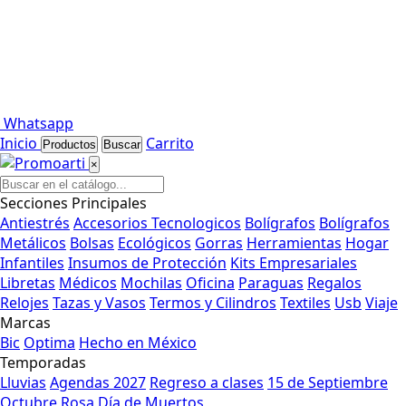
Whatsapp
Inicio
Carrito
Productos
Buscar
×
Secciones Principales
Antiestrés
Accesorios Tecnologicos
Bolígrafos
Bolígrafos
Metálicos
Bolsas
Ecológicos
Gorras
Herramientas
Hogar
Infantiles
Insumos de Protección
Kits Empresariales
Libretas
Médicos
Mochilas
Oficina
Paraguas
Regalos
Relojes
Tazas y Vasos
Termos y Cilindros
Textiles
Usb
Viaje
Marcas
Bic
Optima
Hecho en México
Temporadas
Lluvias
Agendas 2027
Regreso a clases
15 de Septiembre
Octubre Rosa
Día de Muertos