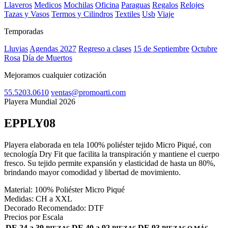
Llaveros
Medicos
Mochilas
Oficina
Paraguas
Regalos
Relojes
Tazas y Vasos
Termos y Cilindros
Textiles
Usb
Viaje
Temporadas
Lluvias
Agendas 2027
Regreso a clases
15 de Septiembre
Octubre
Rosa
Día de Muertos
Mejoramos cualquier cotización
55.5203.0610
ventas@promoarti.com
Playera Mundial 2026
EPPLY08
CAT0001
Playera elaborada en tela 100% poliéster tejido Micro Piqué, con
tecnología Dry Fit que facilita la transpiración y mantiene el cuerpo
fresco. Su tejido permite expansión y elasticidad de hasta un 80%,
brindando mayor comodidad y libertad de movimiento.
Material:
100% Poliéster Micro Piqué
Medidas:
CH a XXL
Decorado Recomendado:
DTF
Precios por Escala
DE 24 a 39
DE 40 a 92
DE 93