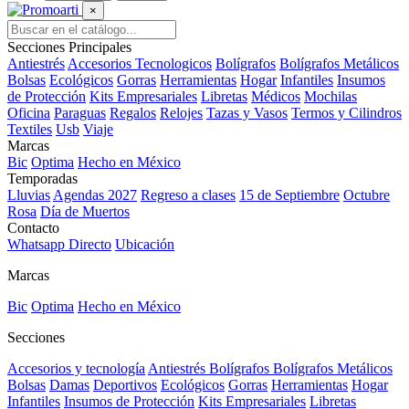
×
Secciones Principales
Antiestrés
Accesorios Tecnologicos
Bolígrafos
Bolígrafos Metálicos
Bolsas
Ecológicos
Gorras
Herramientas
Hogar
Infantiles
Insumos
de Protección
Kits Empresariales
Libretas
Médicos
Mochilas
Oficina
Paraguas
Regalos
Relojes
Tazas y Vasos
Termos y Cilindros
Textiles
Usb
Viaje
Marcas
Bic
Optima
Hecho en México
Temporadas
Lluvias
Agendas 2027
Regreso a clases
15 de Septiembre
Octubre
Rosa
Día de Muertos
Contacto
Whatsapp Directo
Ubicación
Marcas
Bic
Optima
Hecho en México
Secciones
Accesorios y tecnología
Antiestrés
Bolígrafos
Bolígrafos Metálicos
Bolsas
Damas
Deportivos
Ecológicos
Gorras
Herramientas
Hogar
Infantiles
Insumos de Protección
Kits Empresariales
Libretas