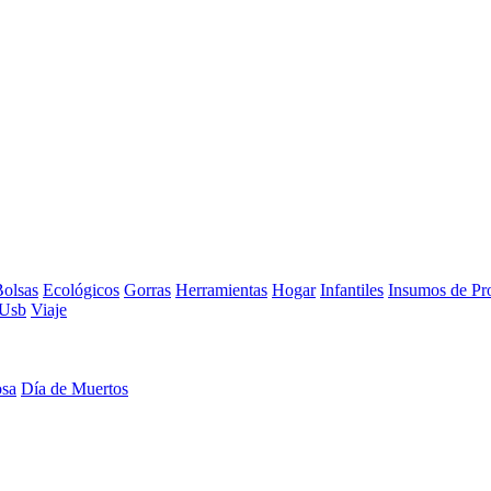
olsas
Ecológicos
Gorras
Herramientas
Hogar
Infantiles
Insumos de Pr
Usb
Viaje
osa
Día de Muertos