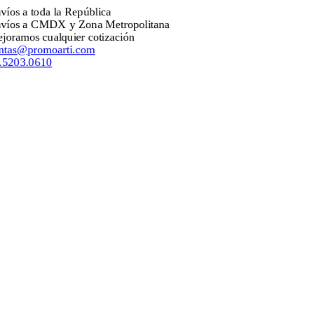
s a toda la República
os a CMDX y Zona Metropolitana
amos cualquier cotización
as@promoarti.com
203.0610