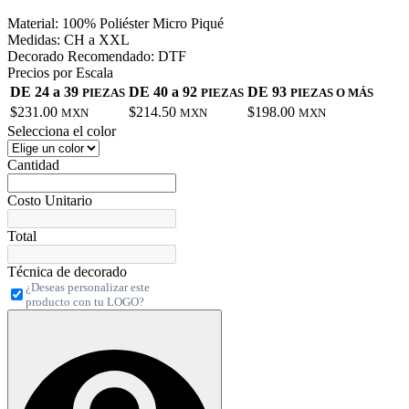
Material:
100% Poliéster Micro Piqué
Medidas:
CH a XXL
Decorado Recomendado:
DTF
Precios por Escala
DE 24 a 39
DE 40 a 92
DE 93
PIEZAS
PIEZAS
PIEZAS O MÁS
$231.00
$214.50
$198.00
MXN
MXN
MXN
Selecciona el color
Cantidad
Costo Unitario
Total
Técnica de decorado
¿Deseas personalizar este
producto con tu LOGO?