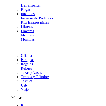
Herramientas
Hogar
Infantiles
Insumos de Protección
Kits Empresariales
Libretas
Llaveros
Médicos
Mochilas
Oficina
Paraguas
Regalos
Relojes
Tazas y Vasos
Termos y Cilindros
Textiles
Usb
Viaje
Marcas
Bic