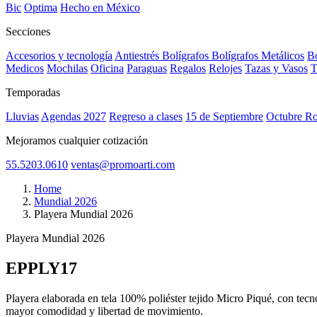
Bic
Optima
Hecho en México
Secciones
Accesorios y tecnología
Antiestrés
Bolígrafos
Bolígrafos Metálicos
Bo
Medicos
Mochilas
Oficina
Paraguas
Regalos
Relojes
Tazas y Vasos
T
Temporadas
Lluvias
Agendas 2027
Regreso a clases
15 de Septiembre
Octubre R
Mejoramos cualquier cotización
55.5203.0610
ventas@promoarti.com
Home
Mundial 2026
Playera Mundial 2026
Playera Mundial 2026
EPPLY17
CAT0001
Playera elaborada en tela 100% poliéster tejido Micro Piqué, con tecno
mayor comodidad y libertad de movimiento.