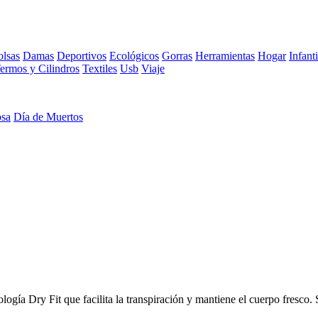
lsas
Damas
Deportivos
Ecológicos
Gorras
Herramientas
Hogar
Infanti
ermos y Cilindros
Textiles
Usb
Viaje
osa
Día de Muertos
logía Dry Fit que facilita la transpiración y mantiene el cuerpo fresco