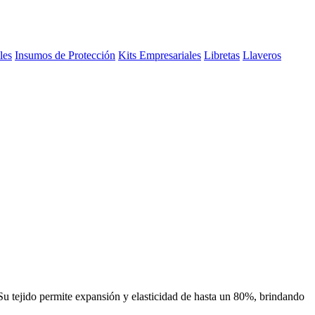
les
Insumos de Protección
Kits Empresariales
Libretas
Llaveros
. Su tejido permite expansión y elasticidad de hasta un 80%, brindando