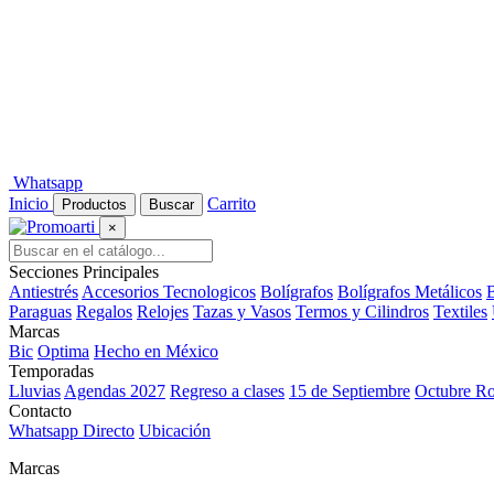
Whatsapp
Inicio
Carrito
Productos
Buscar
×
Secciones Principales
Antiestrés
Accesorios Tecnologicos
Bolígrafos
Bolígrafos Metálicos
B
Paraguas
Regalos
Relojes
Tazas y Vasos
Termos y Cilindros
Textiles
Marcas
Bic
Optima
Hecho en México
Temporadas
Lluvias
Agendas 2027
Regreso a clases
15 de Septiembre
Octubre R
Contacto
Whatsapp Directo
Ubicación
Marcas