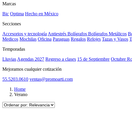
Marcas
Bic
Optima
Hecho en México
Secciones
Accesorios y tecnología
Antiestrés
Bolígrafos
Bolígrafos Metálicos
Bo
Medicos
Mochilas
Oficina
Paraguas
Regalos
Relojes
Tazas y Vasos
T
Temporadas
Lluvias
Agendas 2027
Regreso a clases
15 de Septiembre
Octubre R
Mejoramos cualquier cotización
55.5203.0610
ventas@promoarti.com
Home
Verano