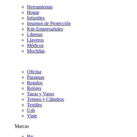
Herramientas
Hogar
Infantiles
Insumos de Protección
Kits Empresariales
Libretas
Llaveros
Médicos
Mochilas
Oficina
Paraguas
Regalos
Relojes
Tazas y Vasos
Termos y Cilindros
Textiles
Usb
Viaje
Marcas
Bic