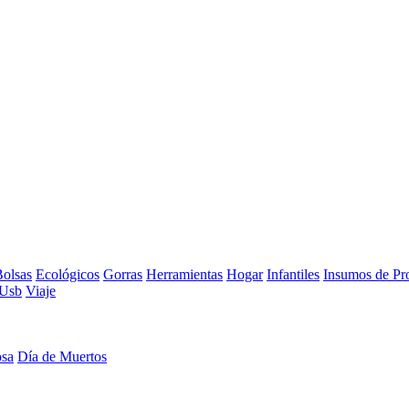
olsas
Ecológicos
Gorras
Herramientas
Hogar
Infantiles
Insumos de Pr
Usb
Viaje
osa
Día de Muertos