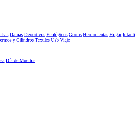
lsas
Damas
Deportivos
Ecológicos
Gorras
Herramientas
Hogar
Infanti
ermos y Cilindros
Textiles
Usb
Viaje
osa
Día de Muertos