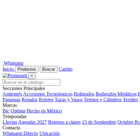
Whatsapp
Inicio
Carrito
Productos
Buscar
×
Secciones Principales
Antiestrés
Accesorios Tecnologicos
Bolígrafos
Bolígrafos Metálicos
B
Paraguas
Regalos
Relojes
Tazas y Vasos
Termos y Cilindros
Textiles
Marcas
Bic
Optima
Hecho en México
Temporadas
Lluvias
Agendas 2027
Regreso a clases
15 de Septiembre
Octubre R
Contacto
Whatsapp Directo
Ubicación