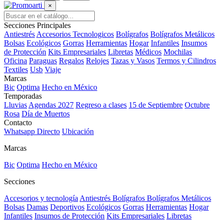
×
Secciones Principales
Antiestrés
Accesorios Tecnologicos
Bolígrafos
Bolígrafos Metálicos
Bolsas
Ecológicos
Gorras
Herramientas
Hogar
Infantiles
Insumos
de Protección
Kits Empresariales
Libretas
Médicos
Mochilas
Oficina
Paraguas
Regalos
Relojes
Tazas y Vasos
Termos y Cilindros
Textiles
Usb
Viaje
Marcas
Bic
Optima
Hecho en México
Temporadas
Lluvias
Agendas 2027
Regreso a clases
15 de Septiembre
Octubre
Rosa
Día de Muertos
Contacto
Whatsapp Directo
Ubicación
Marcas
Bic
Optima
Hecho en México
Secciones
Accesorios y tecnología
Antiestrés
Bolígrafos
Bolígrafos Metálicos
Bolsas
Damas
Deportivos
Ecológicos
Gorras
Herramientas
Hogar
Infantiles
Insumos de Protección
Kits Empresariales
Libretas