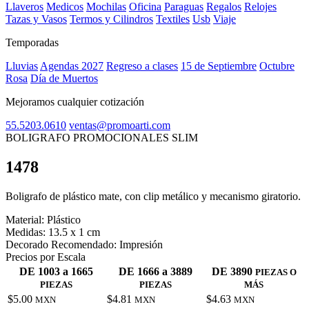
Llaveros
Medicos
Mochilas
Oficina
Paraguas
Regalos
Relojes
Tazas y Vasos
Termos y Cilindros
Textiles
Usb
Viaje
Temporadas
Lluvias
Agendas 2027
Regreso a clases
15 de Septiembre
Octubre
Rosa
Día de Muertos
Mejoramos cualquier cotización
55.5203.0610
ventas@promoarti.com
BOLIGRAFO PROMOCIONALES SLIM
1478
CAT0005
Boligrafo de plástico mate, con clip metálico y mecanismo giratorio.
Material:
Plástico
Medidas:
13.5 x 1 cm
Decorado Recomendado:
Impresión
Precios por Escala
DE 1003 a 1665
DE 1666 a 3889
DE 3890
PIEZAS O
PIEZAS
PIEZAS
MÁS
$5.00
$4.81
$4.63
MXN
MXN
MXN