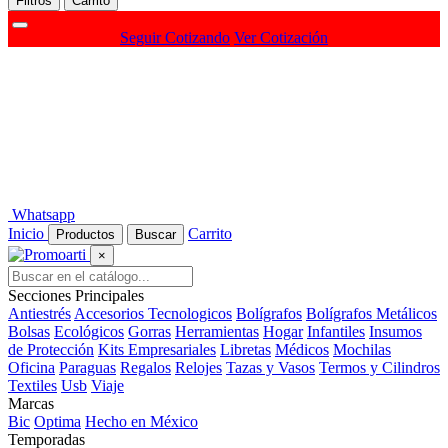
Filtros
Carrito
Seguir Cotizando
Ver Cotización
Whatsapp
Inicio
Carrito
Productos
Buscar
×
Secciones Principales
Antiestrés
Accesorios Tecnologicos
Bolígrafos
Bolígrafos Metálicos
Bolsas
Ecológicos
Gorras
Herramientas
Hogar
Infantiles
Insumos
de Protección
Kits Empresariales
Libretas
Médicos
Mochilas
Oficina
Paraguas
Regalos
Relojes
Tazas y Vasos
Termos y Cilindros
Textiles
Usb
Viaje
Marcas
Bic
Optima
Hecho en México
Temporadas