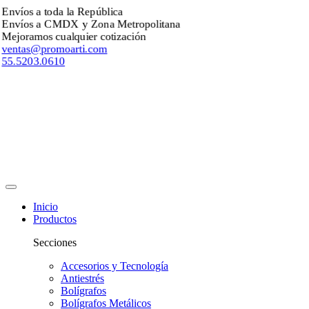
nvíos a toda la República
nvíos a CMDX y Zona Metropolitana
ejoramos cualquier cotización
entas@promoarti.com
5.5203.0610
Inicio
Productos
Secciones
Accesorios y Tecnología
Antiestrés
Bolígrafos
Bolígrafos Metálicos