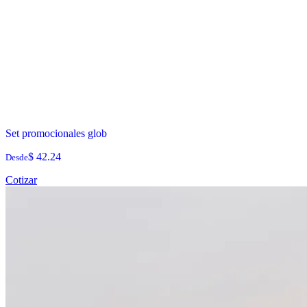
Set promocionales glob
$ 42.24
Desde
Cotizar