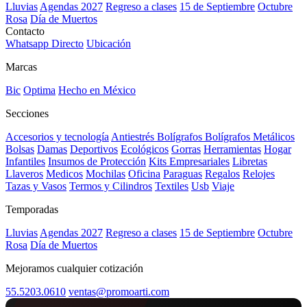
Lluvias
Agendas 2027
Regreso a clases
15 de Septiembre
Octubre
Rosa
Día de Muertos
Contacto
Whatsapp Directo
Ubicación
Marcas
Bic
Optima
Hecho en México
Secciones
Accesorios y tecnología
Antiestrés
Bolígrafos
Bolígrafos Metálicos
Bolsas
Damas
Deportivos
Ecológicos
Gorras
Herramientas
Hogar
Infantiles
Insumos de Protección
Kits Empresariales
Libretas
Llaveros
Medicos
Mochilas
Oficina
Paraguas
Regalos
Relojes
Tazas y Vasos
Termos y Cilindros
Textiles
Usb
Viaje
Temporadas
Lluvias
Agendas 2027
Regreso a clases
15 de Septiembre
Octubre
Rosa
Día de Muertos
Mejoramos cualquier cotización
55.5203.0610
ventas@promoarti.com