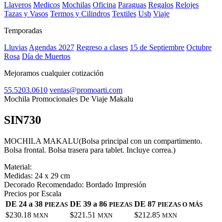
Llaveros
Medicos
Mochilas
Oficina
Paraguas
Regalos
Relojes
Tazas y Vasos
Termos y Cilindros
Textiles
Usb
Viaje
Temporadas
Lluvias
Agendas 2027
Regreso a clases
15 de Septiembre
Octubre
Rosa
Día de Muertos
Mejoramos cualquier cotización
55.5203.0610
ventas@promoarti.com
Mochila Promocionales De Viaje Makalu
SIN730
CAT0004
MOCHILA MAKALU(Bolsa principal con un compartimento.
Bolsa frontal. Bolsa trasera para tablet. Incluye correa.)
Material:
Medidas:
24 x 29 cm
Decorado Recomendado:
Bordado Impresión
Precios por Escala
DE 24 a 38
DE 39 a 86
DE 87
PIEZAS
PIEZAS
PIEZAS O MÁS
$230.18
$221.51
$212.85
MXN
MXN
MXN