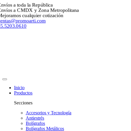
Envíos a toda la República
Envíos a CMDX y Zona Metropolitana
Mejoramos cualquier cotización
ventas@promoarti.com
55.5203.0610
Inicio
Productos
Secciones
Accesorios y Tecnología
Antiestrés
Bolígrafos
Bolígrafos Metálicos