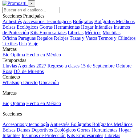
×
Secciones Principales
Antiestrés
Accesorios Tecnologicos
Bolígrafos
Bolígrafos Metálicos
Bolsas
Ecológicos
Gorras
Herramientas
Hogar
Infantiles
Insumos
de Protección
Kits Empresariales
Libretas
Médicos
Mochilas
Oficina
Paraguas
Regalos
Relojes
Tazas y Vasos
Termos y Cilindros
Textiles
Usb
Viaje
Marcas
Bic
Optima
Hecho en México
Temporadas
Lluvias
Agendas 2027
Regreso a clases
15 de Septiembre
Octubre
Rosa
Día de Muertos
Contacto
Whatsapp Directo
Ubicación
Marcas
Bic
Optima
Hecho en México
Secciones
Accesorios y tecnología
Antiestrés
Bolígrafos
Bolígrafos Metálicos
Bolsas
Damas
Deportivos
Ecológicos
Gorras
Herramientas
Hogar
Infantiles
Insumos de Protección
Kits Empresariales
Libretas