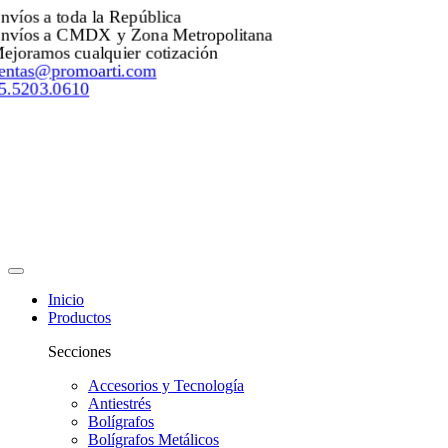
Envíos a toda la República
Envíos a CMDX y Zona Metropolitana
Mejoramos cualquier cotización
ventas@promoarti.com
55.5203.0610
Inicio
Productos
Secciones
Accesorios y Tecnología
Antiestrés
Bolígrafos
Bolígrafos Metálicos