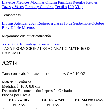
Llaveros
Medicos
Mochilas
Oficina
Paraguas
Regalos
Relojes
Tazas y Vasos
Termos y Cilindros
Textiles
Usb
Viaje
Temporadas
Lluvias
Agendas 2027
Regreso a clases
15 de Septiembre
Octubre
Rosa
Día de Muertos
Mejoramos cualquier cotización
55.5203.0610
ventas@promoarti.com
TAZA PROMOCIONALES ACABADO MATE 16 OZ
CARAMEL
A2714
CAT0005
Tarro con acabado mate, interior brillante. CAP 16 OZ.
Material:
Cerámica
Medidas:
Í˜ 10 X 8.8 cm
Decorado Recomendado:
Impresión Grabado
Precios por Escala
DE 65 a 105
DE 106 a 243
DE 244
PIEZAS O
PIEZAS
PIEZAS
MÁS