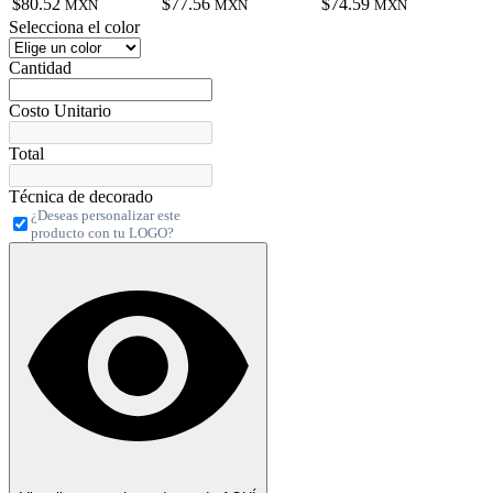
$80.52
$77.56
$74.59
MXN
MXN
MXN
Selecciona el color
Cantidad
Costo Unitario
Total
Técnica de decorado
¿Deseas personalizar este
producto con tu LOGO?