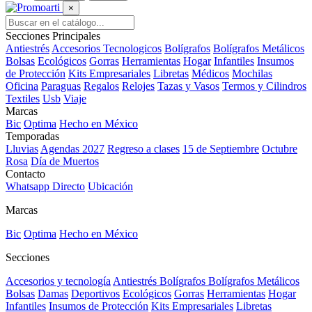
×
Secciones Principales
Antiestrés
Accesorios Tecnologicos
Bolígrafos
Bolígrafos Metálicos
Bolsas
Ecológicos
Gorras
Herramientas
Hogar
Infantiles
Insumos
de Protección
Kits Empresariales
Libretas
Médicos
Mochilas
Oficina
Paraguas
Regalos
Relojes
Tazas y Vasos
Termos y Cilindros
Textiles
Usb
Viaje
Marcas
Bic
Optima
Hecho en México
Temporadas
Lluvias
Agendas 2027
Regreso a clases
15 de Septiembre
Octubre
Rosa
Día de Muertos
Contacto
Whatsapp Directo
Ubicación
Marcas
Bic
Optima
Hecho en México
Secciones
Accesorios y tecnología
Antiestrés
Bolígrafos
Bolígrafos Metálicos
Bolsas
Damas
Deportivos
Ecológicos
Gorras
Herramientas
Hogar
Infantiles
Insumos de Protección
Kits Empresariales
Libretas