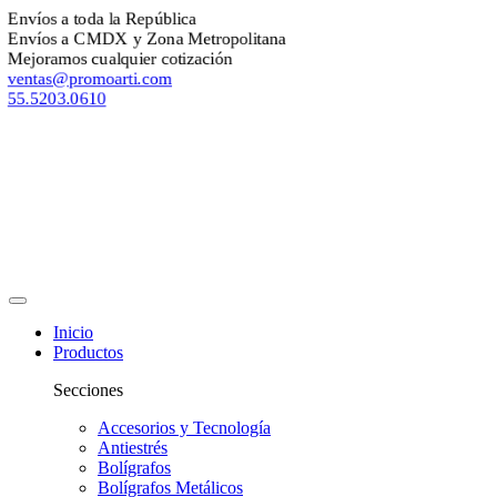
nvíos a toda la República
nvíos a CMDX y Zona Metropolitana
ejoramos cualquier cotización
entas@promoarti.com
5.5203.0610
Inicio
Productos
Secciones
Accesorios y Tecnología
Antiestrés
Bolígrafos
Bolígrafos Metálicos