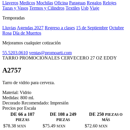
Llaveros
Medicos
Mochilas
Oficina
Paraguas
Regalos
Relojes
Tazas y Vasos
Termos y Cilindros
Textiles
Usb
Viaje
Temporadas
Lluvias
Agendas 2027
Regreso a clases
15 de Septiembre
Octubre
Rosa
Día de Muertos
Mejoramos cualquier cotización
55.5203.0610
ventas@promoarti.com
TARRO PROMOCIONALES CERVECERO 27 OZ EDDY
A2757
CAT0005
Tarro de vidrio para cerveza.
Material:
Vidrio
Medidas:
800 ml.
Decorado Recomendado:
Impresión
Precios por Escala
DE 66 a 107
DE 108 a 249
DE 250
PIEZAS O
PIEZAS
PIEZAS
MÁS
$78.38
$75.49
$72.60
MXN
MXN
MXN