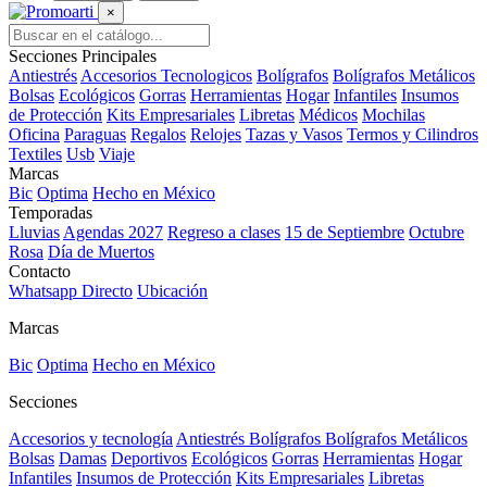
×
Secciones Principales
Antiestrés
Accesorios Tecnologicos
Bolígrafos
Bolígrafos Metálicos
Bolsas
Ecológicos
Gorras
Herramientas
Hogar
Infantiles
Insumos
de Protección
Kits Empresariales
Libretas
Médicos
Mochilas
Oficina
Paraguas
Regalos
Relojes
Tazas y Vasos
Termos y Cilindros
Textiles
Usb
Viaje
Marcas
Bic
Optima
Hecho en México
Temporadas
Lluvias
Agendas 2027
Regreso a clases
15 de Septiembre
Octubre
Rosa
Día de Muertos
Contacto
Whatsapp Directo
Ubicación
Marcas
Bic
Optima
Hecho en México
Secciones
Accesorios y tecnología
Antiestrés
Bolígrafos
Bolígrafos Metálicos
Bolsas
Damas
Deportivos
Ecológicos
Gorras
Herramientas
Hogar
Infantiles
Insumos de Protección
Kits Empresariales
Libretas