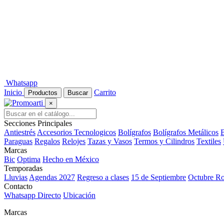
Whatsapp
Inicio
Carrito
Productos
Buscar
×
Secciones Principales
Antiestrés
Accesorios Tecnologicos
Bolígrafos
Bolígrafos Metálicos
B
Paraguas
Regalos
Relojes
Tazas y Vasos
Termos y Cilindros
Textiles
Marcas
Bic
Optima
Hecho en México
Temporadas
Lluvias
Agendas 2027
Regreso a clases
15 de Septiembre
Octubre R
Contacto
Whatsapp Directo
Ubicación
Marcas