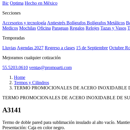
Bic
Optima
Hecho en México
Secciones
Accesorios y tecnología
Antiestrés
Bolígrafos
Bolígrafos Metálicos
Bo
Medicos
Mochilas
Oficina
Paraguas
Regalos
Relojes
Tazas y Vasos
T
Temporadas
Lluvias
Agendas 2027
Regreso a clases
15 de Septiembre
Octubre R
Mejoramos cualquier cotización
55.5203.0610
ventas@promoarti.com
Home
Termos y Cilindros
TERMO PROMOCIONALES DE ACERO INOXIDABLE D
TERMO PROMOCIONALES DE ACERO INOXIDABLE DE SU
A3141
CAT0005
Termo de doble pared para sublimación insulado al alto vacío. Mantiene
Presentación: Caja en color negro.