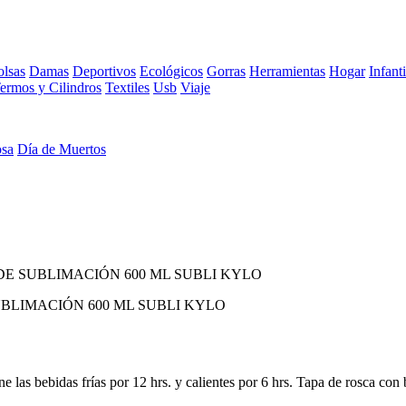
lsas
Damas
Deportivos
Ecológicos
Gorras
Herramientas
Hogar
Infanti
ermos y Cilindros
Textiles
Usb
Viaje
osa
Día de Muertos
E SUBLIMACIÓN 600 ML SUBLI KYLO
BLIMACIÓN 600 ML SUBLI KYLO
 las bebidas frías por 12 hrs. y calientes por 6 hrs. Tapa de rosca con