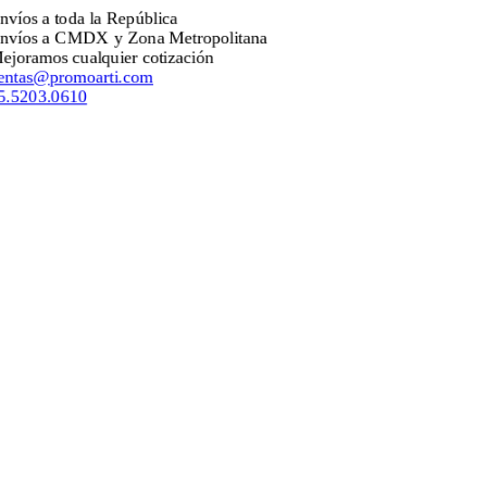
 a toda la República
s a CMDX y Zona Metropolitana
mos cualquier cotización
s@promoarti.com
03.0610