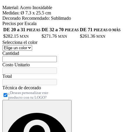
Material:
Acero Inoxidable
Medidas:
Ø 7.3 x 25.5 cm
Decorado Recomendado:
Sublimado
Precios por Escala
DE 20 a 31
DE 32 a 70
DE 71
PIEZAS
PIEZAS
PIEZAS O MÁS
$282.15
$271.76
$261.36
MXN
MXN
MXN
Selecciona el color
Cantidad
Costo Unitario
Total
Técnica de decorado
¿Deseas personalizar este
producto con tu LOGO?