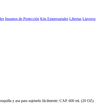
les
Insumos de Protección
Kits Empresariales
Libretas
Llaveros
 boquilla y asa para sujetarlo fácilmente. CAP. 600 ml. (20 OZ).