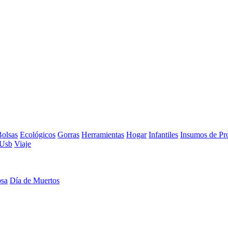
olsas
Ecológicos
Gorras
Herramientas
Hogar
Infantiles
Insumos de Pr
Usb
Viaje
osa
Día de Muertos