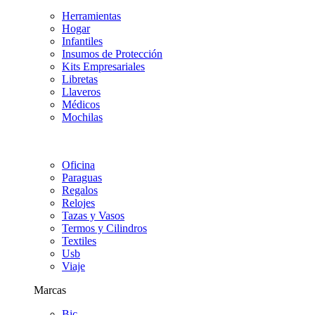
Herramientas
Hogar
Infantiles
Insumos de Protección
Kits Empresariales
Libretas
Llaveros
Médicos
Mochilas
Oficina
Paraguas
Regalos
Relojes
Tazas y Vasos
Termos y Cilindros
Textiles
Usb
Viaje
Marcas
Bic