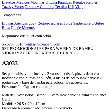
Llaveros
Medicos
Mochilas
Oficina
Paraguas
Regalos
Relojes
Tazas y Vasos
Termos y Cilindros
Textiles
Usb
Viaje
Temporadas
Lluvias
Agendas 2027
Regreso a clases
15 de Septiembre
Octubre
Rosa
Día de Muertos
Mejoramos cualquier cotización
55.5203.0610
ventas@promoarti.com
SET PROMOCIONALES PARA WHISKY DE BAMBÚ,
VIDRIO Y ACERO INOXIDABLE CHICAGO
A3033
CAT0005
Set para whisky que incluye: 2 vasos de cristal, pinzas de acero
inoxidable con puntas de silicón, 4 hielos de acero inoxidable y 2
portavasos y base de bambú para colocar los accesorios.
Presentación: Caja en color negro.
Material:
Accesorios: Bambú / Acero Inoxidable / Cristal // Estuche:
Cartón
Medidas:
26.5 x 20 x 12 cm
Decorado Recomendado:
Impresión Grabado