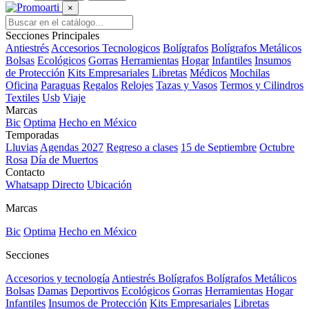
×
Secciones Principales
Antiestrés
Accesorios Tecnologicos
Bolígrafos
Bolígrafos Metálicos
Bolsas
Ecológicos
Gorras
Herramientas
Hogar
Infantiles
Insumos
de Protección
Kits Empresariales
Libretas
Médicos
Mochilas
Oficina
Paraguas
Regalos
Relojes
Tazas y Vasos
Termos y Cilindros
Textiles
Usb
Viaje
Marcas
Bic
Optima
Hecho en México
Temporadas
Lluvias
Agendas 2027
Regreso a clases
15 de Septiembre
Octubre
Rosa
Día de Muertos
Contacto
Whatsapp Directo
Ubicación
Marcas
Bic
Optima
Hecho en México
Secciones
Accesorios y tecnología
Antiestrés
Bolígrafos
Bolígrafos Metálicos
Bolsas
Damas
Deportivos
Ecológicos
Gorras
Herramientas
Hogar
Infantiles
Insumos de Protección
Kits Empresariales
Libretas