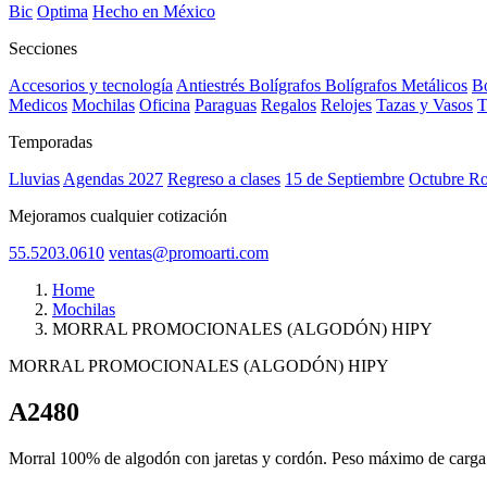
Bic
Optima
Hecho en México
Secciones
Accesorios y tecnología
Antiestrés
Bolígrafos
Bolígrafos Metálicos
Bo
Medicos
Mochilas
Oficina
Paraguas
Regalos
Relojes
Tazas y Vasos
T
Temporadas
Lluvias
Agendas 2027
Regreso a clases
15 de Septiembre
Octubre R
Mejoramos cualquier cotización
55.5203.0610
ventas@promoarti.com
Home
Mochilas
MORRAL PROMOCIONALES (ALGODÓN) HIPY
MORRAL PROMOCIONALES (ALGODÓN) HIPY
A2480
CAT0005
Morral 100% de algodón con jaretas y cordón. Peso máximo de carga