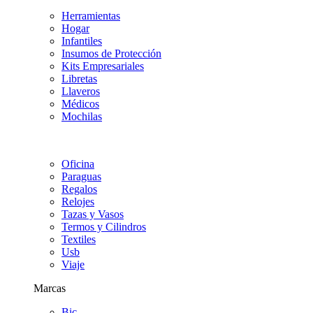
Herramientas
Hogar
Infantiles
Insumos de Protección
Kits Empresariales
Libretas
Llaveros
Médicos
Mochilas
Oficina
Paraguas
Regalos
Relojes
Tazas y Vasos
Termos y Cilindros
Textiles
Usb
Viaje
Marcas
Bic