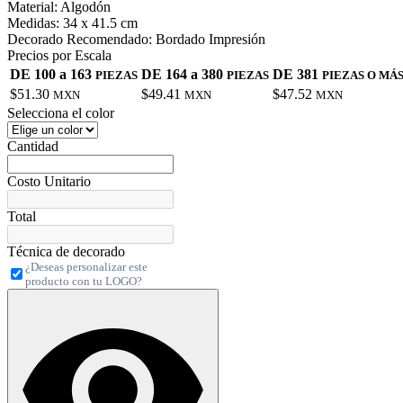
Material:
Algodón
Medidas:
34 x 41.5 cm
Decorado Recomendado:
Bordado Impresión
Precios por Escala
DE 100 a 163
DE 164 a 380
DE 381
PIEZAS
PIEZAS
PIEZAS O MÁ
$51.30
$49.41
$47.52
MXN
MXN
MXN
Selecciona el color
Cantidad
Costo Unitario
Total
Técnica de decorado
¿Deseas personalizar este
producto con tu LOGO?