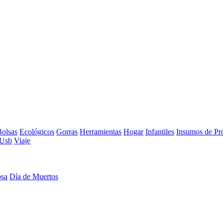
olsas
Ecológicos
Gorras
Herramientas
Hogar
Infantiles
Insumos de Pr
Usb
Viaje
osa
Día de Muertos