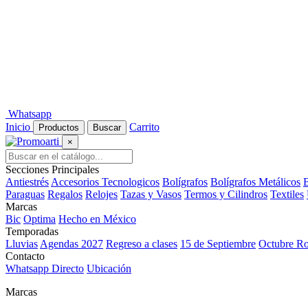
Whatsapp
Inicio
Carrito
Productos
Buscar
×
Secciones Principales
Antiestrés
Accesorios Tecnologicos
Bolígrafos
Bolígrafos Metálicos
B
Paraguas
Regalos
Relojes
Tazas y Vasos
Termos y Cilindros
Textiles
Marcas
Bic
Optima
Hecho en México
Temporadas
Lluvias
Agendas 2027
Regreso a clases
15 de Septiembre
Octubre R
Contacto
Whatsapp Directo
Ubicación
Marcas