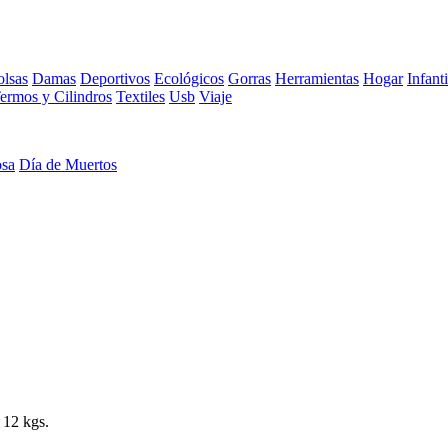
lsas
Damas
Deportivos
Ecológicos
Gorras
Herramientas
Hogar
Infanti
ermos y Cilindros
Textiles
Usb
Viaje
osa
Día de Muertos
 12 kgs.