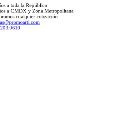
íos a toda la República
íos a CMDX y Zona Metropolitana
oramos cualquier cotización
tas@promoarti.com
5203.0610