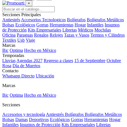
×
Secciones Principales
Antiestrés
Accesorios Tecnologicos
Bolígrafos
Bolígrafos Metálicos
Bolsas
Ecológicos
Gorras
Herramientas
Hogar
Infantiles
Insumos
de Protección
Kits Empresariales
Libretas
Médicos
Mochilas
Oficina
Paraguas
Regalos
Relojes
Tazas y Vasos
Termos y Cilindros
Textiles
Usb
Viaje
Marcas
Bic
Optima
Hecho en México
Temporadas
Lluvias
Agendas 2027
Regreso a clases
15 de Septiembre
Octubre
Rosa
Día de Muertos
Contacto
Whatsapp Directo
Ubicación
Marcas
Bic
Optima
Hecho en México
Secciones
Accesorios y tecnología
Antiestrés
Bolígrafos
Bolígrafos Metálicos
Bolsas
Damas
Deportivos
Ecológicos
Gorras
Herramientas
Hogar
Infantiles
Insumos de Protección
Kits Empresariales
Libretas