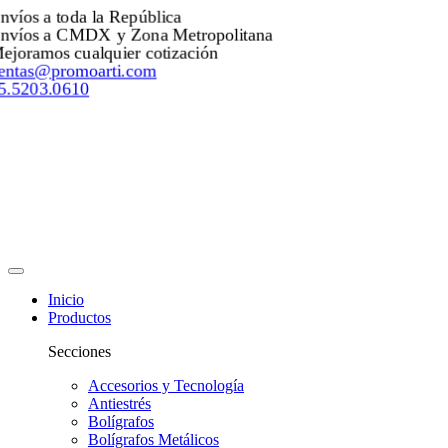
nvíos a toda la República
nvíos a CMDX y Zona Metropolitana
ejoramos cualquier cotización
entas@promoarti.com
5.5203.0610
Inicio
Productos
Secciones
Accesorios y Tecnología
Antiestrés
Bolígrafos
Bolígrafos Metálicos