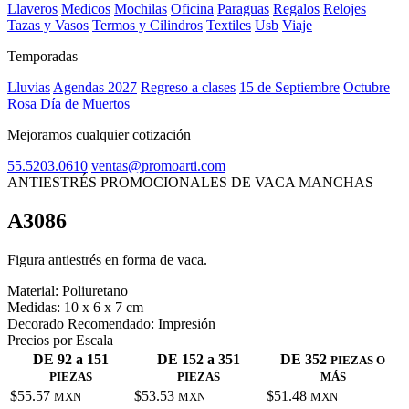
Llaveros
Medicos
Mochilas
Oficina
Paraguas
Regalos
Relojes
Tazas y Vasos
Termos y Cilindros
Textiles
Usb
Viaje
Temporadas
Lluvias
Agendas 2027
Regreso a clases
15 de Septiembre
Octubre
Rosa
Día de Muertos
Mejoramos cualquier cotización
55.5203.0610
ventas@promoarti.com
ANTIESTRÉS PROMOCIONALES DE VACA MANCHAS
A3086
CAT0005
Figura antiestrés en forma de vaca.
Material:
Poliuretano
Medidas:
10 x 6 x 7 cm
Decorado Recomendado:
Impresión
Precios por Escala
DE 92 a 151
DE 152 a 351
DE 352
PIEZAS O
PIEZAS
PIEZAS
MÁS
$55.57
$53.53
$51.48
MXN
MXN
MXN