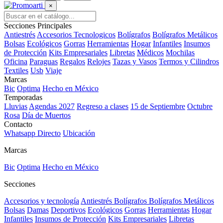
×
Secciones Principales
Antiestrés
Accesorios Tecnologicos
Bolígrafos
Bolígrafos Metálicos
Bolsas
Ecológicos
Gorras
Herramientas
Hogar
Infantiles
Insumos
de Protección
Kits Empresariales
Libretas
Médicos
Mochilas
Oficina
Paraguas
Regalos
Relojes
Tazas y Vasos
Termos y Cilindros
Textiles
Usb
Viaje
Marcas
Bic
Optima
Hecho en México
Temporadas
Lluvias
Agendas 2027
Regreso a clases
15 de Septiembre
Octubre
Rosa
Día de Muertos
Contacto
Whatsapp Directo
Ubicación
Marcas
Bic
Optima
Hecho en México
Secciones
Accesorios y tecnología
Antiestrés
Bolígrafos
Bolígrafos Metálicos
Bolsas
Damas
Deportivos
Ecológicos
Gorras
Herramientas
Hogar
Infantiles
Insumos de Protección
Kits Empresariales
Libretas