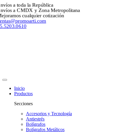
Envíos a toda la República
Envíos a CMDX y Zona Metropolitana
Mejoramos cualquier cotización
ventas@promoarti.com
55.5203.0610
Inicio
Productos
Secciones
Accesorios y Tecnología
Antiestrés
Bolígrafos
Bolígrafos Metálicos