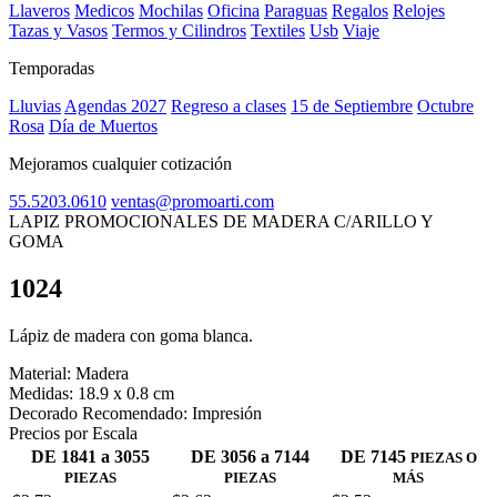
Llaveros
Medicos
Mochilas
Oficina
Paraguas
Regalos
Relojes
Tazas y Vasos
Termos y Cilindros
Textiles
Usb
Viaje
Temporadas
Lluvias
Agendas 2027
Regreso a clases
15 de Septiembre
Octubre
Rosa
Día de Muertos
Mejoramos cualquier cotización
55.5203.0610
ventas@promoarti.com
LAPIZ PROMOCIONALES DE MADERA C/ARILLO Y
GOMA
1024
CAT0005
Lápiz de madera con goma blanca.
Material:
Madera
Medidas:
18.9 x 0.8 cm
Decorado Recomendado:
Impresión
Precios por Escala
DE 1841 a 3055
DE 3056 a 7144
DE 7145
PIEZAS O
PIEZAS
PIEZAS
MÁS