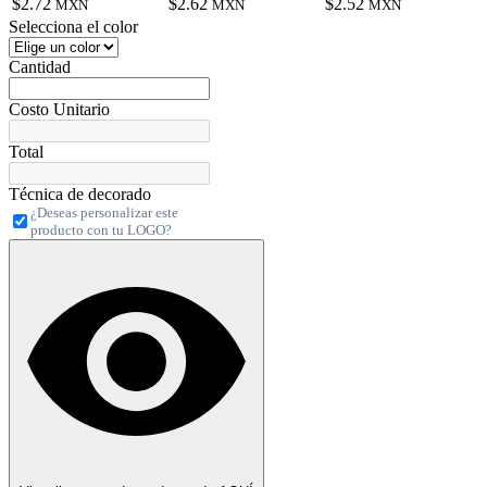
$2.72
$2.62
$2.52
MXN
MXN
MXN
Selecciona el color
Cantidad
Costo Unitario
Total
Técnica de decorado
¿Deseas personalizar este
producto con tu LOGO?