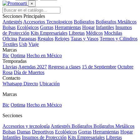
×
Secciones Principales
Antiestrés
Accesorios Tecnologicos
Bolígrafos
Bolígrafos Metálicos
Bolsas
Ecológicos
Gorras
Herramientas
Hogar
Infantiles
Insumos
de Protección
Kits Empresariales
Libretas
Médicos
Mochilas
Oficina
Paraguas
Regalos
Relojes
Tazas y Vasos
Termos y Cilindros
Textiles
Usb
Viaje
Marcas
Bic
Optima
Hecho en México
Temporadas
Lluvias
Agendas 2027
Regreso a clases
15 de Septiembre
Octubre
Rosa
Día de Muertos
Contacto
Whatsapp Directo
Ubicación
Marcas
Bic
Optima
Hecho en México
Secciones
Accesorios y tecnología
Antiestrés
Bolígrafos
Bolígrafos Metálicos
Bolsas
Damas
Deportivos
Ecológicos
Gorras
Herramientas
Hogar
Infantiles
Insumos de Protección
Kits Empresariales
Libretas