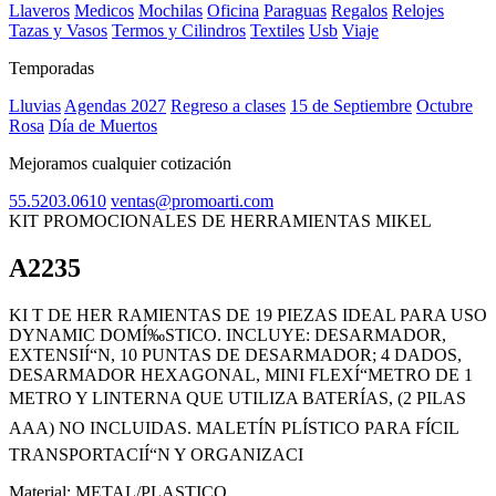
Llaveros
Medicos
Mochilas
Oficina
Paraguas
Regalos
Relojes
Tazas y Vasos
Termos y Cilindros
Textiles
Usb
Viaje
Temporadas
Lluvias
Agendas 2027
Regreso a clases
15 de Septiembre
Octubre
Rosa
Día de Muertos
Mejoramos cualquier cotización
55.5203.0610
ventas@promoarti.com
KIT PROMOCIONALES DE HERRAMIENTAS MIKEL
A2235
CAT0005
KI T DE HER RAMIENTAS DE 19 PIEZAS IDEAL PARA USO
DYNAMIC DOMÍ‰STICO. INCLUYE: DESARMADOR,
EXTENSIÍ“N, 10 PUNTAS DE DESARMADOR; 4 DADOS,
DESARMADOR HEXAGONAL, MINI FLEXÍ“METRO DE 1
METRO Y LINTERNA QUE UTILIZA BATERÍAS, (2 PILAS
AAA) NO INCLUIDAS. MALETÍN PLÍSTICO PARA FÍCIL
TRANSPORTACIÍ“N Y ORGANIZACI
Material:
METAL/PLASTICO