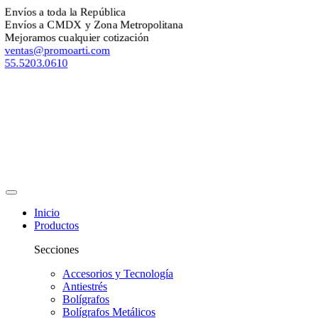
nvíos a toda la República
nvíos a CMDX y Zona Metropolitana
ejoramos cualquier cotización
entas@promoarti.com
5.5203.0610
Inicio
Productos
Secciones
Accesorios y Tecnología
Antiestrés
Bolígrafos
Bolígrafos Metálicos