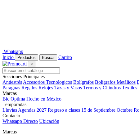
Whatsapp
Inicio
Carrito
Productos
Buscar
×
Secciones Principales
Antiestrés
Accesorios Tecnologicos
Bolígrafos
Bolígrafos Metálicos
B
Paraguas
Regalos
Relojes
Tazas y Vasos
Termos y Cilindros
Textiles
Marcas
Bic
Optima
Hecho en México
Temporadas
Lluvias
Agendas 2027
Regreso a clases
15 de Septiembre
Octubre R
Contacto
Whatsapp Directo
Ubicación
Marcas