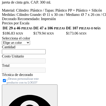
jareta de cinta gris. CAP. 300 ml.
Material:
Cilindro: Plástico / Tapas: Plástico PP + Plástico + Silicón
Medidas:
Cilindro Grande: Ø 11 x 30 cm / Mediano: Ø 7 x 26 cm / C
Decorado Recomendado:
Impresión
Precios por Escala
DE 29 a 46
DE 47 a 106
DE 107
PIEZAS
PIEZAS
PIEZAS O MÁS
$186.83
$179.94
$173.06
MXN
MXN
MXN
Selecciona el color
Cantidad
Costo Unitario
Total
Técnica de decorado
¿Deseas personalizar este
producto con tu LOGO?