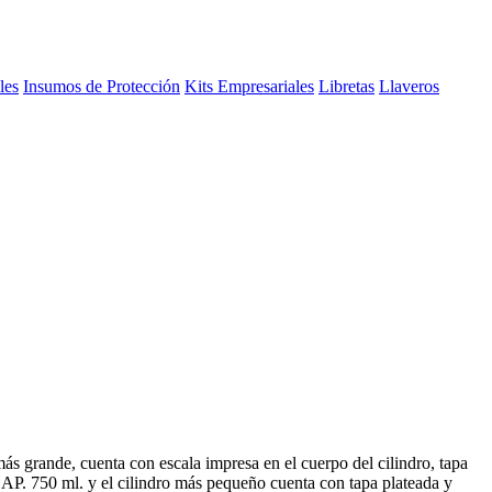
les
Insumos de Protección
Kits Empresariales
Libretas
Llaveros
 más grande, cuenta con escala impresa en el cuerpo del cilindro, tapa
CAP. 750 ml. y el cilindro más pequeño cuenta con tapa plateada y