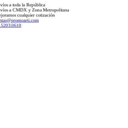
s a toda la República
os a CMDX y Zona Metropolitana
amos cualquier cotización
as@promoarti.com
203.0610