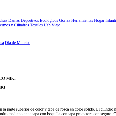
lsas
Damas
Deportivos
Ecológicos
Gorras
Herramientas
Hogar
Infanti
ermos y Cilindros
Textiles
Usb
Viaje
osa
Día de Muertos
CO MIKI
IKI
 la parte superior de color y tapa de rosca en color sólido. El cilindro
indro mediano tiene tapa con boquilla con tapa protectora con seguro. 