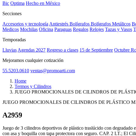
Bic
Optima
Hecho en México
Secciones
Accesorios y tecnología
Antiestrés
Bolígrafos
Bolígrafos Metálicos
Bo
Medicos
Mochilas
Oficina
Paraguas
Regalos
Relojes
Tazas y Vasos
T
Temporadas
Lluvias
Agendas 2027
Regreso a clases
15 de Septiembre
Octubre R
Mejoramos cualquier cotización
55.5203.0610
ventas@promoarti.com
Home
Termos y Cilindros
JUEGO PROMOCIONALES DE CILINDROS DE PLÁSTI
JUEGO PROMOCIONALES DE CILINDROS DE PLÁSTICO M
A2959
CAT0005
Juego de 3 cilindros deportivos de plástico traslúcido con degradado en
con asa y boquilla con tapa protectora con seguro. CAP. 2 LT.; El Cil