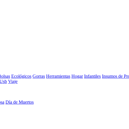
olsas
Ecológicos
Gorras
Herramientas
Hogar
Infantiles
Insumos de Pr
Usb
Viaje
osa
Día de Muertos