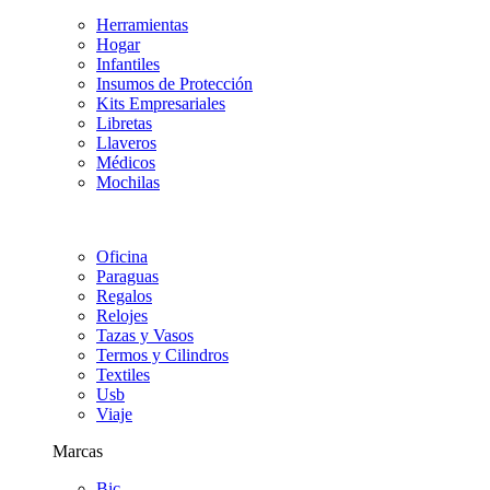
Herramientas
Hogar
Infantiles
Insumos de Protección
Kits Empresariales
Libretas
Llaveros
Médicos
Mochilas
Oficina
Paraguas
Regalos
Relojes
Tazas y Vasos
Termos y Cilindros
Textiles
Usb
Viaje
Marcas
Bic