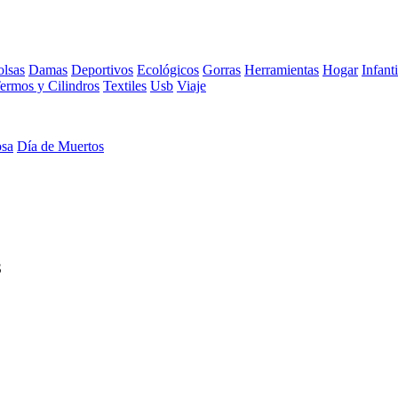
lsas
Damas
Deportivos
Ecológicos
Gorras
Herramientas
Hogar
Infanti
ermos y Cilindros
Textiles
Usb
Viaje
osa
Día de Muertos
S