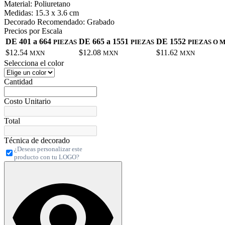
Material:
Poliuretano
Medidas:
15.3 x 3.6 cm
Decorado Recomendado:
Grabado
Precios por Escala
DE 401 a 664
DE 665 a 1551
DE 1552
PIEZAS
PIEZAS
PIEZAS O 
$12.54
$12.08
$11.62
MXN
MXN
MXN
Selecciona el color
Cantidad
Costo Unitario
Total
Técnica de decorado
¿Deseas personalizar este
producto con tu LOGO?