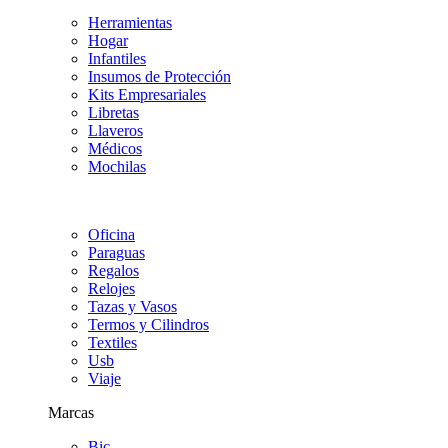
Herramientas
Hogar
Infantiles
Insumos de Protección
Kits Empresariales
Libretas
Llaveros
Médicos
Mochilas
Oficina
Paraguas
Regalos
Relojes
Tazas y Vasos
Termos y Cilindros
Textiles
Usb
Viaje
Marcas
Bic