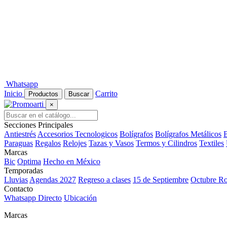
Whatsapp
Inicio
Carrito
Productos
Buscar
×
Secciones Principales
Antiestrés
Accesorios Tecnologicos
Bolígrafos
Bolígrafos Metálicos
B
Paraguas
Regalos
Relojes
Tazas y Vasos
Termos y Cilindros
Textiles
Marcas
Bic
Optima
Hecho en México
Temporadas
Lluvias
Agendas 2027
Regreso a clases
15 de Septiembre
Octubre R
Contacto
Whatsapp Directo
Ubicación
Marcas