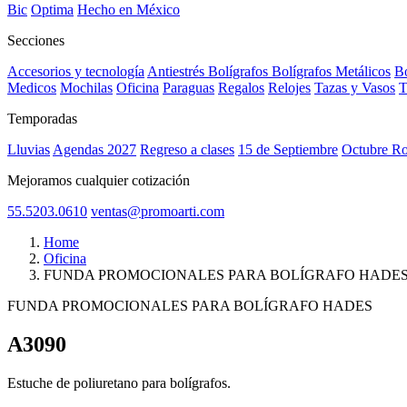
Bic
Optima
Hecho en México
Secciones
Accesorios y tecnología
Antiestrés
Bolígrafos
Bolígrafos Metálicos
Bo
Medicos
Mochilas
Oficina
Paraguas
Regalos
Relojes
Tazas y Vasos
T
Temporadas
Lluvias
Agendas 2027
Regreso a clases
15 de Septiembre
Octubre R
Mejoramos cualquier cotización
55.5203.0610
ventas@promoarti.com
Home
Oficina
FUNDA PROMOCIONALES PARA BOLÍGRAFO HADE
FUNDA PROMOCIONALES PARA BOLÍGRAFO HADES
A3090
CAT0005
Estuche de poliuretano para bolígrafos.