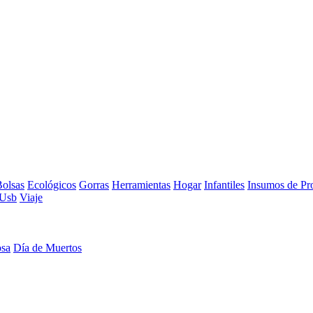
olsas
Ecológicos
Gorras
Herramientas
Hogar
Infantiles
Insumos de Pr
Usb
Viaje
osa
Día de Muertos