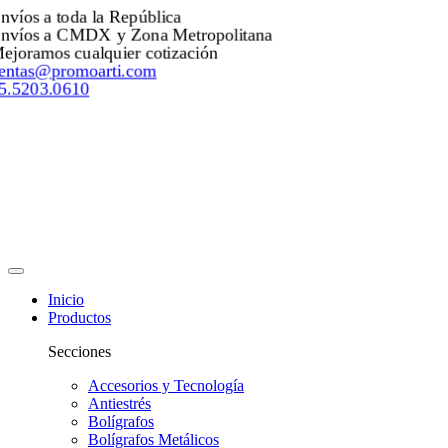
Envíos a toda la República
Envíos a CMDX y Zona Metropolitana
Mejoramos cualquier cotización
ventas@promoarti.com
55.5203.0610
Inicio
Productos
Secciones
Accesorios y Tecnología
Antiestrés
Bolígrafos
Bolígrafos Metálicos