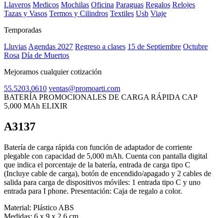
Llaveros
Medicos
Mochilas
Oficina
Paraguas
Regalos
Relojes
Tazas y Vasos
Termos y Cilindros
Textiles
Usb
Viaje
Temporadas
Lluvias
Agendas 2027
Regreso a clases
15 de Septiembre
Octubre
Rosa
Día de Muertos
Mejoramos cualquier cotización
55.5203.0610
ventas@promoarti.com
BATERÍA PROMOCIONALES DE CARGA RÁPIDA CAP
5,000 MAh ELIXIR
A3137
CAT0005
Batería de carga rápida con función de adaptador de corriente
plegable con capacidad de 5,000 mAh. Cuenta con pantalla digital
que indica el porcentaje de la batería, entrada de carga tipo C
(Incluye cable de carga), botón de encendido/apagado y 2 cables de
salida para carga de dispositivos móviles: 1 entrada tipo C y uno
entrada para I phone. Presentación: Caja de regalo a color.
Material:
Plástico ABS
Medidas:
6 x 9 x 2.6 cm