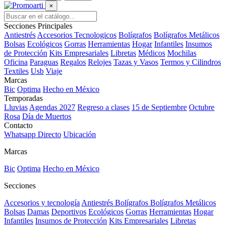
×
Secciones Principales
Antiestrés
Accesorios Tecnologicos
Bolígrafos
Bolígrafos Metálicos
Bolsas
Ecológicos
Gorras
Herramientas
Hogar
Infantiles
Insumos
de Protección
Kits Empresariales
Libretas
Médicos
Mochilas
Oficina
Paraguas
Regalos
Relojes
Tazas y Vasos
Termos y Cilindros
Textiles
Usb
Viaje
Marcas
Bic
Optima
Hecho en México
Temporadas
Lluvias
Agendas 2027
Regreso a clases
15 de Septiembre
Octubre
Rosa
Día de Muertos
Contacto
Whatsapp Directo
Ubicación
Marcas
Bic
Optima
Hecho en México
Secciones
Accesorios y tecnología
Antiestrés
Bolígrafos
Bolígrafos Metálicos
Bolsas
Damas
Deportivos
Ecológicos
Gorras
Herramientas
Hogar
Infantiles
Insumos de Protección
Kits Empresariales
Libretas