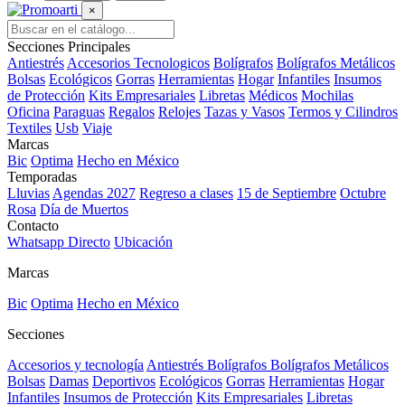
×
Secciones Principales
Antiestrés
Accesorios Tecnologicos
Bolígrafos
Bolígrafos Metálicos
Bolsas
Ecológicos
Gorras
Herramientas
Hogar
Infantiles
Insumos
de Protección
Kits Empresariales
Libretas
Médicos
Mochilas
Oficina
Paraguas
Regalos
Relojes
Tazas y Vasos
Termos y Cilindros
Textiles
Usb
Viaje
Marcas
Bic
Optima
Hecho en México
Temporadas
Lluvias
Agendas 2027
Regreso a clases
15 de Septiembre
Octubre
Rosa
Día de Muertos
Contacto
Whatsapp Directo
Ubicación
Marcas
Bic
Optima
Hecho en México
Secciones
Accesorios y tecnología
Antiestrés
Bolígrafos
Bolígrafos Metálicos
Bolsas
Damas
Deportivos
Ecológicos
Gorras
Herramientas
Hogar
Infantiles
Insumos de Protección
Kits Empresariales
Libretas