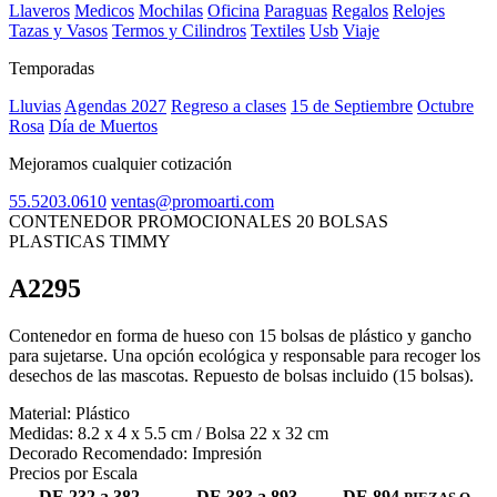
Llaveros
Medicos
Mochilas
Oficina
Paraguas
Regalos
Relojes
Tazas y Vasos
Termos y Cilindros
Textiles
Usb
Viaje
Temporadas
Lluvias
Agendas 2027
Regreso a clases
15 de Septiembre
Octubre
Rosa
Día de Muertos
Mejoramos cualquier cotización
55.5203.0610
ventas@promoarti.com
CONTENEDOR PROMOCIONALES 20 BOLSAS
PLASTICAS TIMMY
A2295
CAT0005
Contenedor en forma de hueso con 15 bolsas de plástico y gancho
para sujetarse. Una opción ecológica y responsable para recoger los
desechos de las mascotas. Repuesto de bolsas incluido (15 bolsas).
Material:
Plástico
Medidas:
8.2 x 4 x 5.5 cm / Bolsa 22 x 32 cm
Decorado Recomendado:
Impresión
Precios por Escala
DE 232 a 382
DE 383 a 893
DE 894