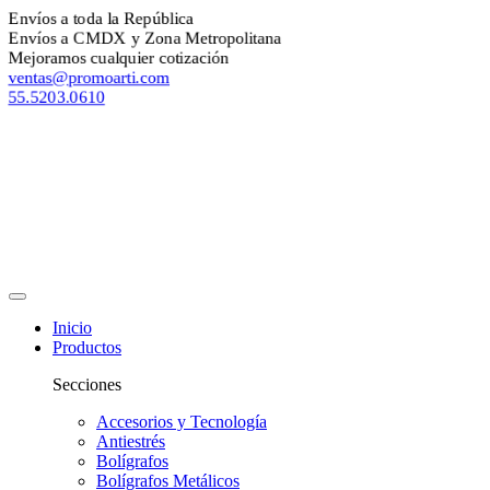
nvíos a toda la República
nvíos a CMDX y Zona Metropolitana
ejoramos cualquier cotización
entas@promoarti.com
5.5203.0610
Inicio
Productos
Secciones
Accesorios y Tecnología
Antiestrés
Bolígrafos
Bolígrafos Metálicos