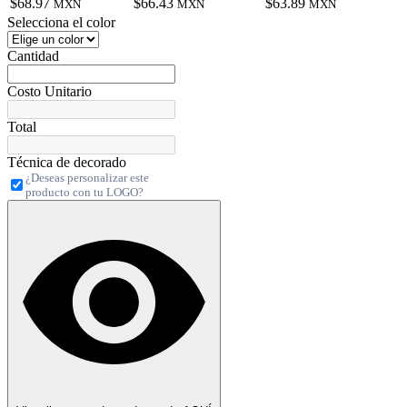
$68.97
$66.43
$63.89
MXN
MXN
MXN
Selecciona el color
Cantidad
Costo Unitario
Total
Técnica de decorado
¿Deseas personalizar este
producto con tu LOGO?