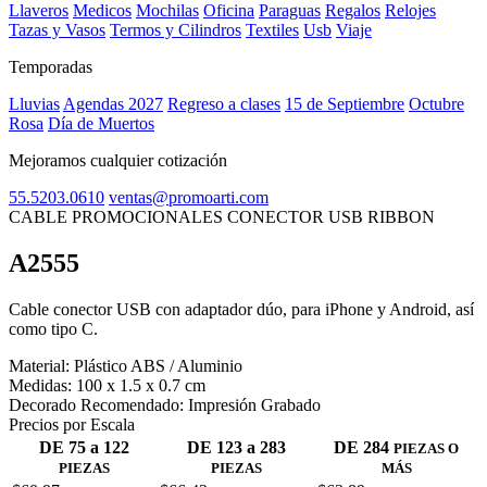
Llaveros
Medicos
Mochilas
Oficina
Paraguas
Regalos
Relojes
Tazas y Vasos
Termos y Cilindros
Textiles
Usb
Viaje
Temporadas
Lluvias
Agendas 2027
Regreso a clases
15 de Septiembre
Octubre
Rosa
Día de Muertos
Mejoramos cualquier cotización
55.5203.0610
ventas@promoarti.com
CABLE PROMOCIONALES CONECTOR USB RIBBON
A2555
CAT0005
Cable conector USB con adaptador dúo, para iPhone y Android, así
como tipo C.
Material:
Plástico ABS / Aluminio
Medidas:
100 x 1.5 x 0.7 cm
Decorado Recomendado:
Impresión Grabado
Precios por Escala
DE 75 a 122
DE 123 a 283
DE 284
PIEZAS O
PIEZAS
PIEZAS
MÁS