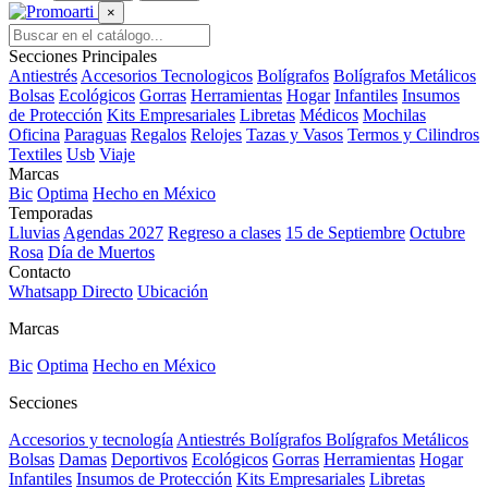
×
Secciones Principales
Antiestrés
Accesorios Tecnologicos
Bolígrafos
Bolígrafos Metálicos
Bolsas
Ecológicos
Gorras
Herramientas
Hogar
Infantiles
Insumos
de Protección
Kits Empresariales
Libretas
Médicos
Mochilas
Oficina
Paraguas
Regalos
Relojes
Tazas y Vasos
Termos y Cilindros
Textiles
Usb
Viaje
Marcas
Bic
Optima
Hecho en México
Temporadas
Lluvias
Agendas 2027
Regreso a clases
15 de Septiembre
Octubre
Rosa
Día de Muertos
Contacto
Whatsapp Directo
Ubicación
Marcas
Bic
Optima
Hecho en México
Secciones
Accesorios y tecnología
Antiestrés
Bolígrafos
Bolígrafos Metálicos
Bolsas
Damas
Deportivos
Ecológicos
Gorras
Herramientas
Hogar
Infantiles
Insumos de Protección
Kits Empresariales
Libretas