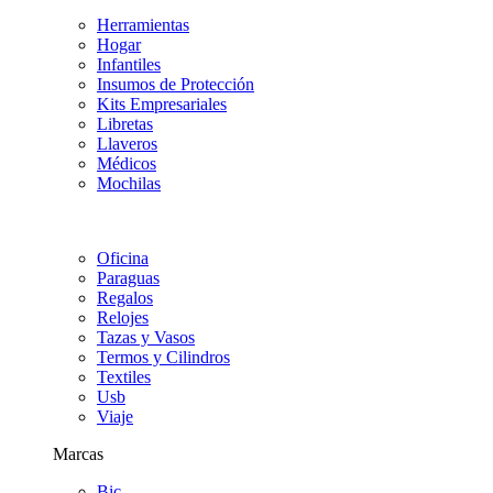
Herramientas
Hogar
Infantiles
Insumos de Protección
Kits Empresariales
Libretas
Llaveros
Médicos
Mochilas
Oficina
Paraguas
Regalos
Relojes
Tazas y Vasos
Termos y Cilindros
Textiles
Usb
Viaje
Marcas
Bic