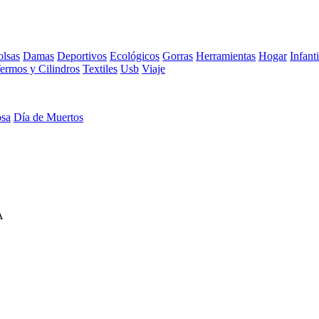
lsas
Damas
Deportivos
Ecológicos
Gorras
Herramientas
Hogar
Infanti
ermos y Cilindros
Textiles
Usb
Viaje
osa
Día de Muertos
A