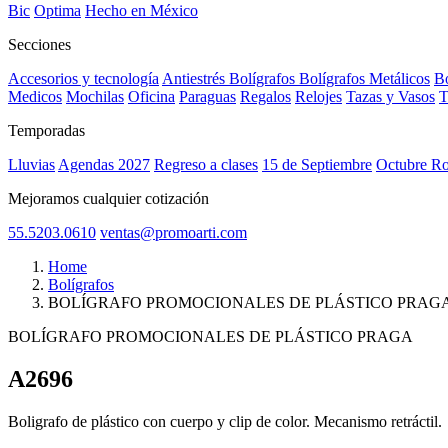
Bic
Optima
Hecho en México
Secciones
Accesorios y tecnología
Antiestrés
Bolígrafos
Bolígrafos Metálicos
Bo
Medicos
Mochilas
Oficina
Paraguas
Regalos
Relojes
Tazas y Vasos
T
Temporadas
Lluvias
Agendas 2027
Regreso a clases
15 de Septiembre
Octubre R
Mejoramos cualquier cotización
55.5203.0610
ventas@promoarti.com
Home
Bolígrafos
BOLÍGRAFO PROMOCIONALES DE PLÁSTICO PRAG
BOLÍGRAFO PROMOCIONALES DE PLÁSTICO PRAGA
A2696
CAT0005
Boligrafo de plástico con cuerpo y clip de color. Mecanismo retráctil.