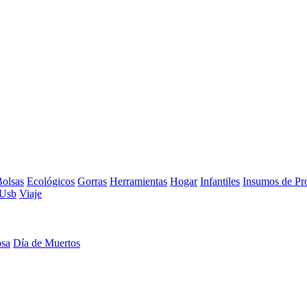
olsas
Ecológicos
Gorras
Herramientas
Hogar
Infantiles
Insumos de Pr
Usb
Viaje
osa
Día de Muertos