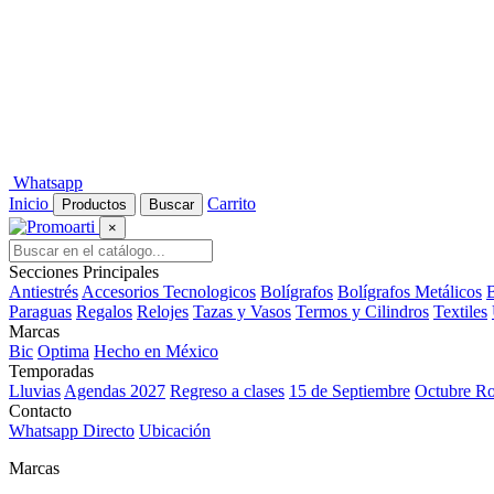
Whatsapp
Inicio
Carrito
Productos
Buscar
×
Secciones Principales
Antiestrés
Accesorios Tecnologicos
Bolígrafos
Bolígrafos Metálicos
B
Paraguas
Regalos
Relojes
Tazas y Vasos
Termos y Cilindros
Textiles
Marcas
Bic
Optima
Hecho en México
Temporadas
Lluvias
Agendas 2027
Regreso a clases
15 de Septiembre
Octubre R
Contacto
Whatsapp Directo
Ubicación
Marcas