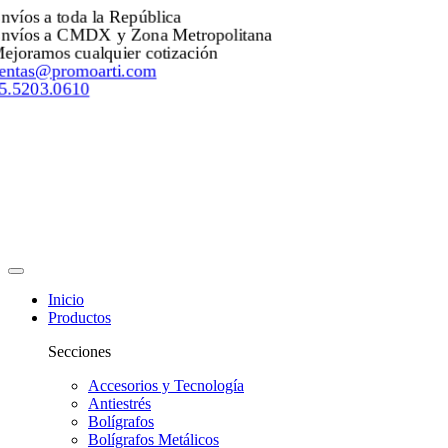
Envíos a toda la República
Envíos a CMDX y Zona Metropolitana
Mejoramos cualquier cotización
ventas@promoarti.com
55.5203.0610
Inicio
Productos
Secciones
Accesorios y Tecnología
Antiestrés
Bolígrafos
Bolígrafos Metálicos