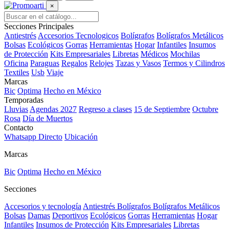
×
Secciones Principales
Antiestrés
Accesorios Tecnologicos
Bolígrafos
Bolígrafos Metálicos
Bolsas
Ecológicos
Gorras
Herramientas
Hogar
Infantiles
Insumos
de Protección
Kits Empresariales
Libretas
Médicos
Mochilas
Oficina
Paraguas
Regalos
Relojes
Tazas y Vasos
Termos y Cilindros
Textiles
Usb
Viaje
Marcas
Bic
Optima
Hecho en México
Temporadas
Lluvias
Agendas 2027
Regreso a clases
15 de Septiembre
Octubre
Rosa
Día de Muertos
Contacto
Whatsapp Directo
Ubicación
Marcas
Bic
Optima
Hecho en México
Secciones
Accesorios y tecnología
Antiestrés
Bolígrafos
Bolígrafos Metálicos
Bolsas
Damas
Deportivos
Ecológicos
Gorras
Herramientas
Hogar
Infantiles
Insumos de Protección
Kits Empresariales
Libretas