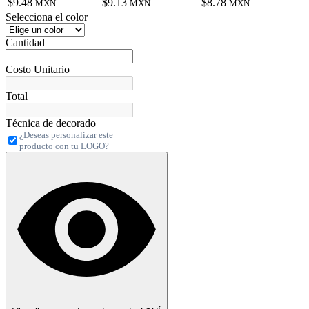
$9.48
$9.13
$8.78
MXN
MXN
MXN
Selecciona el color
Cantidad
Costo Unitario
Total
Técnica de decorado
¿Deseas personalizar este
producto con tu LOGO?