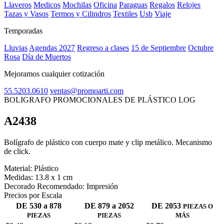
Llaveros
Medicos
Mochilas
Oficina
Paraguas
Regalos
Relojes
Tazas y Vasos
Termos y Cilindros
Textiles
Usb
Viaje
Temporadas
Lluvias
Agendas 2027
Regreso a clases
15 de Septiembre
Octubre
Rosa
Día de Muertos
Mejoramos cualquier cotización
55.5203.0610
ventas@promoarti.com
BOLIGRAFO PROMOCIONALES DE PLÁSTICO LOG
A2438
CAT0005
Bolígrafo de plástico con cuerpo mate y clip metálico. Mecanismo
de click.
Material:
Plástico
Medidas:
13.8 x 1 cm
Decorado Recomendado:
Impresión
Precios por Escala
DE 530 a 878
DE 879 a 2052
DE 2053
PIEZAS O
PIEZAS
PIEZAS
MÁS