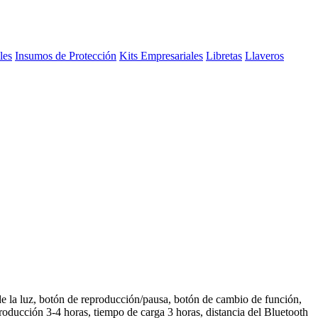
les
Insumos de Protección
Kits Empresariales
Libretas
Llaveros
e la luz, botón de reproducción/pausa, botón de cambio de función,
roducción 3-4 horas, tiempo de carga 3 horas, distancia del Bluetooth