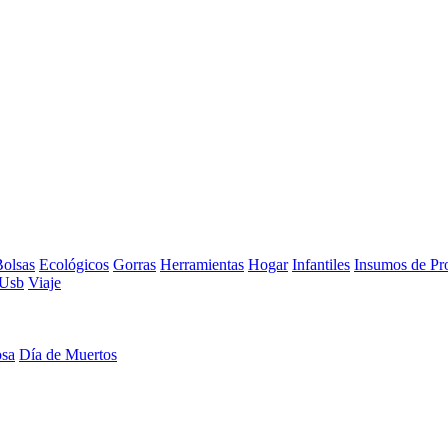
olsas
Ecológicos
Gorras
Herramientas
Hogar
Infantiles
Insumos de Pr
Usb
Viaje
osa
Día de Muertos