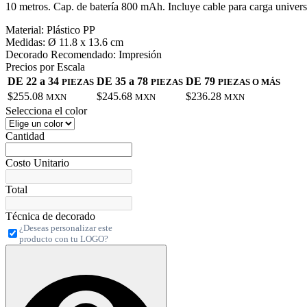
10 metros. Cap. de batería 800 mAh. Incluye cable para carga universa
Material:
Plástico PP
Medidas:
Ø 11.8 x 13.6 cm
Decorado Recomendado:
Impresión
Precios por Escala
DE 22 a 34
DE 35 a 78
DE 79
PIEZAS
PIEZAS
PIEZAS O MÁS
$255.08
$245.68
$236.28
MXN
MXN
MXN
Selecciona el color
Cantidad
Costo Unitario
Total
Técnica de decorado
¿Deseas personalizar este
producto con tu LOGO?