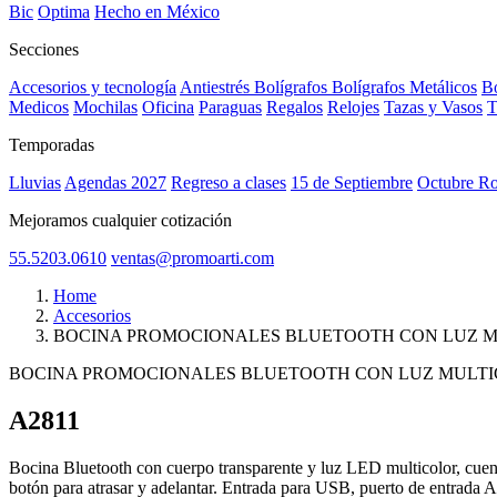
Bic
Optima
Hecho en México
Secciones
Accesorios y tecnología
Antiestrés
Bolígrafos
Bolígrafos Metálicos
Bo
Medicos
Mochilas
Oficina
Paraguas
Regalos
Relojes
Tazas y Vasos
T
Temporadas
Lluvias
Agendas 2027
Regreso a clases
15 de Septiembre
Octubre R
Mejoramos cualquier cotización
55.5203.0610
ventas@promoarti.com
Home
Accesorios
BOCINA PROMOCIONALES BLUETOOTH CON LUZ 
BOCINA PROMOCIONALES BLUETOOTH CON LUZ MULT
A2811
CAT0005
Bocina Bluetooth con cuerpo transparente y luz LED multicolor, cuen
botón para atrasar y adelantar. Entrada para USB, puerto de entrada A