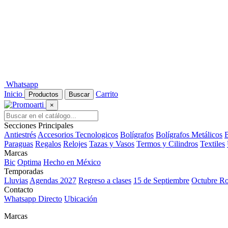
Whatsapp
Inicio
Carrito
Productos
Buscar
×
Secciones Principales
Antiestrés
Accesorios Tecnologicos
Bolígrafos
Bolígrafos Metálicos
B
Paraguas
Regalos
Relojes
Tazas y Vasos
Termos y Cilindros
Textiles
Marcas
Bic
Optima
Hecho en México
Temporadas
Lluvias
Agendas 2027
Regreso a clases
15 de Septiembre
Octubre R
Contacto
Whatsapp Directo
Ubicación
Marcas