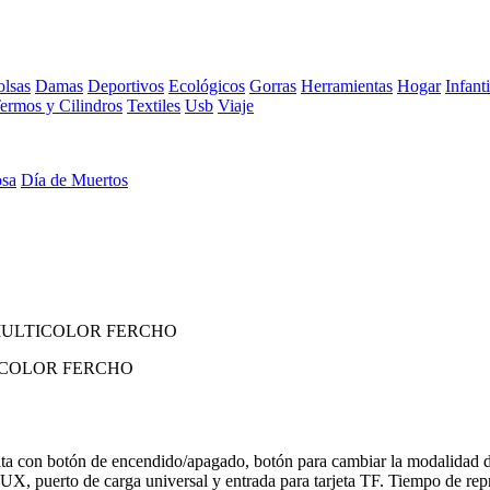
lsas
Damas
Deportivos
Ecológicos
Gorras
Herramientas
Hogar
Infanti
ermos y Cilindros
Textiles
Usb
Viaje
osa
Día de Muertos
MULTICOLOR FERCHO
ICOLOR FERCHO
ta con botón de encendido/apagado, botón para cambiar la modalidad d
UX, puerto de carga universal y entrada para tarjeta TF. Tiempo de rep