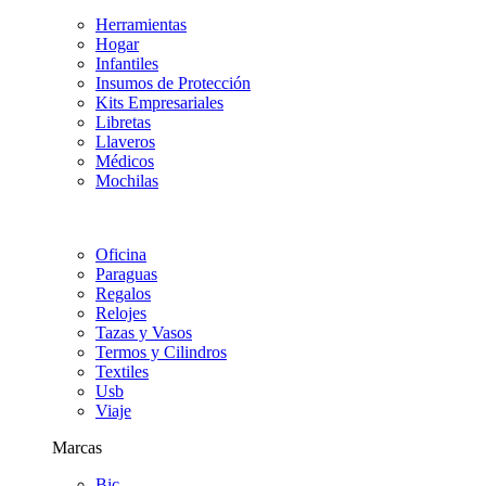
Herramientas
Hogar
Infantiles
Insumos de Protección
Kits Empresariales
Libretas
Llaveros
Médicos
Mochilas
Oficina
Paraguas
Regalos
Relojes
Tazas y Vasos
Termos y Cilindros
Textiles
Usb
Viaje
Marcas
Bic