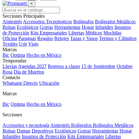
×
Secciones Principales
Antiestrés
Accesorios Tecnologicos
Bolígrafos
Bolígrafos Metálicos
Bolsas
Ecológicos
Gorras
Herramientas
Hogar
Infantiles
Insumos
de Protección
Kits Empresariales
Libretas
Médicos
Mochilas
Oficina
Paraguas
Regalos
Relojes
Tazas y Vasos
Termos y Cilindros
Textiles
Usb
Viaje
Marcas
Bic
Optima
Hecho en México
Temporadas
Lluvias
Agendas 2027
Regreso a clases
15 de Septiembre
Octubre
Rosa
Día de Muertos
Contacto
Whatsapp Directo
Ubicación
Marcas
Bic
Optima
Hecho en México
Secciones
Accesorios y tecnología
Antiestrés
Bolígrafos
Bolígrafos Metálicos
Bolsas
Damas
Deportivos
Ecológicos
Gorras
Herramientas
Hogar
Infantiles
Insumos de Protección
Kits Empresariales
Libretas