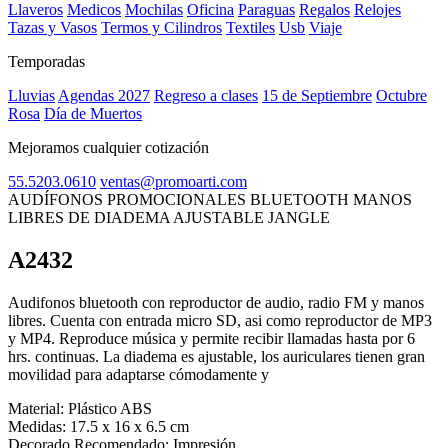
Llaveros
Medicos
Mochilas
Oficina
Paraguas
Regalos
Relojes
Tazas y Vasos
Termos y Cilindros
Textiles
Usb
Viaje
Temporadas
Lluvias
Agendas 2027
Regreso a clases
15 de Septiembre
Octubre
Rosa
Día de Muertos
Mejoramos cualquier cotización
55.5203.0610
ventas@promoarti.com
AUDÍFONOS PROMOCIONALES BLUETOOTH MANOS
LIBRES DE DIADEMA AJUSTABLE JANGLE
A2432
CAT0005
Audifonos bluetooth con reproductor de audio, radio FM y manos
libres. Cuenta con entrada micro SD, asi como reproductor de MP3
y MP4. Reproduce música y permite recibir llamadas hasta por 6
hrs. continuas. La diadema es ajustable, los auriculares tienen gran
movilidad para adaptarse cómodamente y
Material:
Plástico ABS
Medidas:
17.5 x 16 x 6.5 cm
Decorado Recomendado:
Impresión