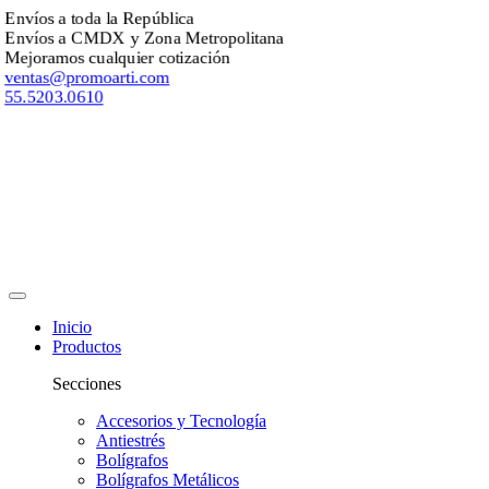
nvíos a toda la República
nvíos a CMDX y Zona Metropolitana
ejoramos cualquier cotización
entas@promoarti.com
5.5203.0610
Inicio
Productos
Secciones
Accesorios y Tecnología
Antiestrés
Bolígrafos
Bolígrafos Metálicos