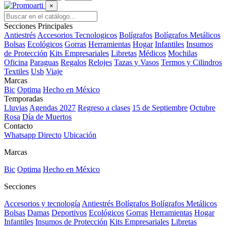
×
Secciones Principales
Antiestrés
Accesorios Tecnologicos
Bolígrafos
Bolígrafos Metálicos
Bolsas
Ecológicos
Gorras
Herramientas
Hogar
Infantiles
Insumos
de Protección
Kits Empresariales
Libretas
Médicos
Mochilas
Oficina
Paraguas
Regalos
Relojes
Tazas y Vasos
Termos y Cilindros
Textiles
Usb
Viaje
Marcas
Bic
Optima
Hecho en México
Temporadas
Lluvias
Agendas 2027
Regreso a clases
15 de Septiembre
Octubre
Rosa
Día de Muertos
Contacto
Whatsapp Directo
Ubicación
Marcas
Bic
Optima
Hecho en México
Secciones
Accesorios y tecnología
Antiestrés
Bolígrafos
Bolígrafos Metálicos
Bolsas
Damas
Deportivos
Ecológicos
Gorras
Herramientas
Hogar
Infantiles
Insumos de Protección
Kits Empresariales
Libretas