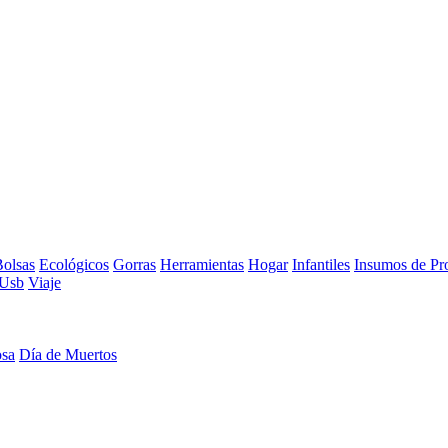
olsas
Ecológicos
Gorras
Herramientas
Hogar
Infantiles
Insumos de Pr
Usb
Viaje
osa
Día de Muertos