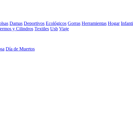
lsas
Damas
Deportivos
Ecológicos
Gorras
Herramientas
Hogar
Infanti
ermos y Cilindros
Textiles
Usb
Viaje
osa
Día de Muertos