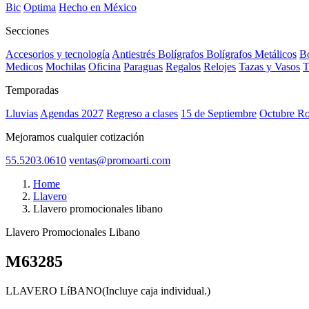
Bic
Optima
Hecho en México
Secciones
Accesorios y tecnología
Antiestrés
Bolígrafos
Bolígrafos Metálicos
Bo
Medicos
Mochilas
Oficina
Paraguas
Regalos
Relojes
Tazas y Vasos
T
Temporadas
Lluvias
Agendas 2027
Regreso a clases
15 de Septiembre
Octubre R
Mejoramos cualquier cotización
55.5203.0610
ventas@promoarti.com
Home
Llavero
Llavero promocionales libano
Llavero Promocionales Libano
M63285
CAT0004
LLAVERO LíBANO(Incluye caja individual.)