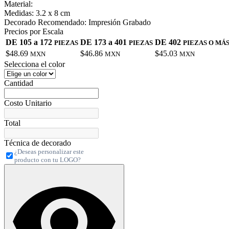
Material:
Medidas:
3.2 x 8 cm
Decorado Recomendado:
Impresión Grabado
Precios por Escala
DE 105 a 172
DE 173 a 401
DE 402
PIEZAS
PIEZAS
PIEZAS O MÁ
$48.69
$46.86
$45.03
MXN
MXN
MXN
Selecciona el color
Cantidad
Costo Unitario
Total
Técnica de decorado
¿Deseas personalizar este
producto con tu LOGO?