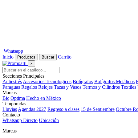
Whatsapp
Inicio
Carrito
Productos
Buscar
×
Secciones Principales
Antiestrés
Accesorios Tecnologicos
Bolígrafos
Bolígrafos Metálicos
B
Paraguas
Regalos
Relojes
Tazas y Vasos
Termos y Cilindros
Textiles
Marcas
Bic
Optima
Hecho en México
Temporadas
Lluvias
Agendas 2027
Regreso a clases
15 de Septiembre
Octubre R
Contacto
Whatsapp Directo
Ubicación
Marcas