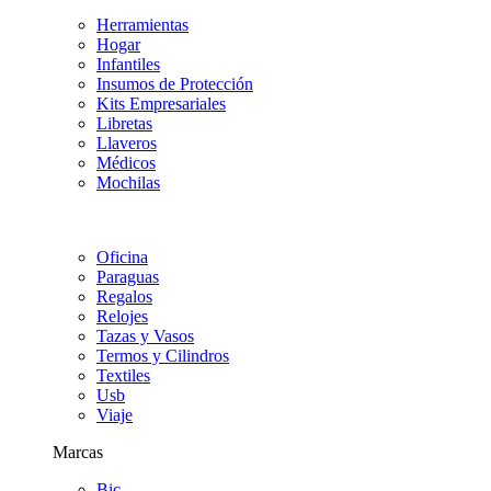
Herramientas
Hogar
Infantiles
Insumos de Protección
Kits Empresariales
Libretas
Llaveros
Médicos
Mochilas
Oficina
Paraguas
Regalos
Relojes
Tazas y Vasos
Termos y Cilindros
Textiles
Usb
Viaje
Marcas
Bic