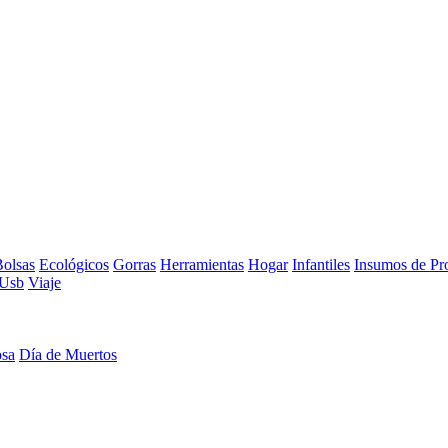
olsas
Ecológicos
Gorras
Herramientas
Hogar
Infantiles
Insumos de Pr
Usb
Viaje
osa
Día de Muertos