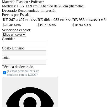
Material:
Plastico / Poliester
Medidas:
1.8 x 13.9 cm / Abanico de 20 cm (diámetro)
Decorado Recomendado:
Impresión
Precios por Escala
DE 247 a 407
DE 408 a 952
DE 953
PIEZAS
PIEZAS
PIEZAS O MÁ
$20.48
$19.71
$18.94
MXN
MXN
MXN
Selecciona el color
Cantidad
Costo Unitario
Total
Técnica de decorado
¿Deseas personalizar este
producto con tu LOGO?