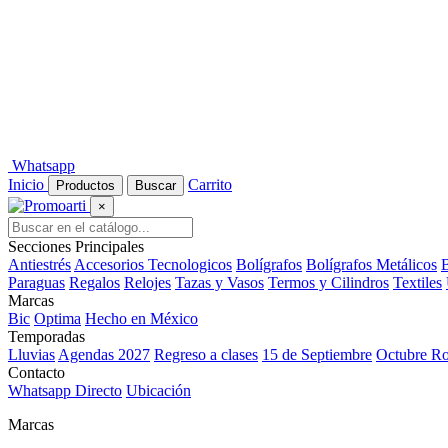
Whatsapp
Inicio
Carrito
Productos
Buscar
×
Secciones Principales
Antiestrés
Accesorios Tecnologicos
Bolígrafos
Bolígrafos Metálicos
B
Paraguas
Regalos
Relojes
Tazas y Vasos
Termos y Cilindros
Textiles
Marcas
Bic
Optima
Hecho en México
Temporadas
Lluvias
Agendas 2027
Regreso a clases
15 de Septiembre
Octubre R
Contacto
Whatsapp Directo
Ubicación
Marcas