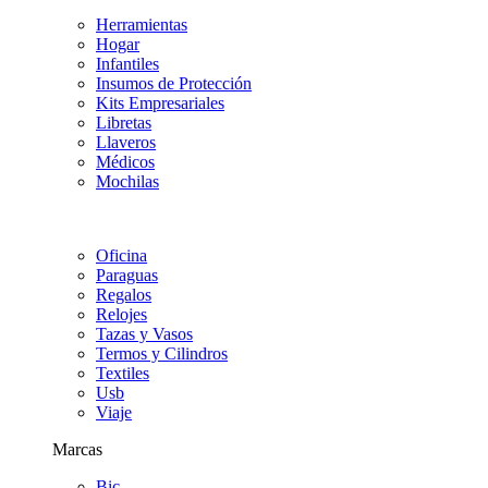
Herramientas
Hogar
Infantiles
Insumos de Protección
Kits Empresariales
Libretas
Llaveros
Médicos
Mochilas
Oficina
Paraguas
Regalos
Relojes
Tazas y Vasos
Termos y Cilindros
Textiles
Usb
Viaje
Marcas
Bic