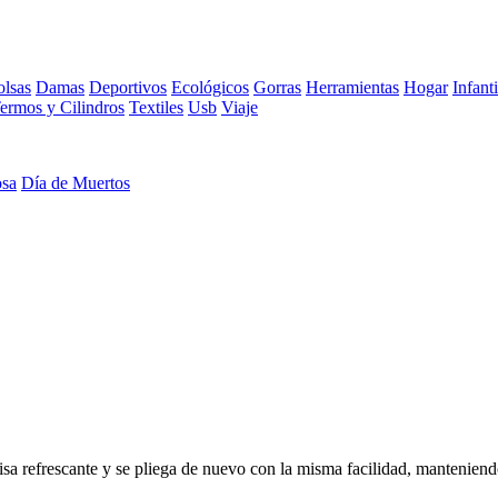
lsas
Damas
Deportivos
Ecológicos
Gorras
Herramientas
Hogar
Infanti
ermos y Cilindros
Textiles
Usb
Viaje
osa
Día de Muertos
isa refrescante y se pliega de nuevo con la misma facilidad, manteniend