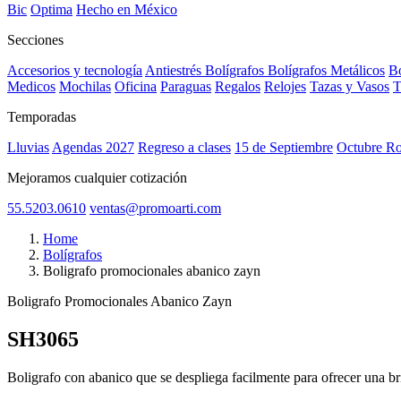
Bic
Optima
Hecho en México
Secciones
Accesorios y tecnología
Antiestrés
Bolígrafos
Bolígrafos Metálicos
Bo
Medicos
Mochilas
Oficina
Paraguas
Regalos
Relojes
Tazas y Vasos
T
Temporadas
Lluvias
Agendas 2027
Regreso a clases
15 de Septiembre
Octubre R
Mejoramos cualquier cotización
55.5203.0610
ventas@promoarti.com
Home
Bolígrafos
Boligrafo promocionales abanico zayn
Boligrafo Promocionales Abanico Zayn
SH3065
CAT0004
Boligrafo con abanico que se despliega facilmente para ofrecer una br