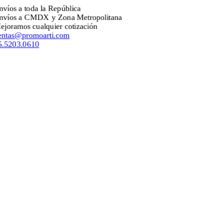
 a toda la República
s a CMDX y Zona Metropolitana
amos cualquier cotización
s@promoarti.com
03.0610