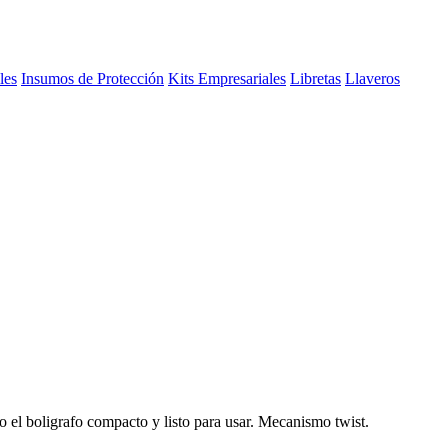
les
Insumos de Protección
Kits Empresariales
Libretas
Llaveros
o el boligrafo compacto y listo para usar. Mecanismo twist.