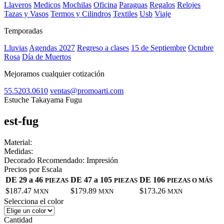
Llaveros
Medicos
Mochilas
Oficina
Paraguas
Regalos
Relojes
Tazas y Vasos
Termos y Cilindros
Textiles
Usb
Viaje
Temporadas
Lluvias
Agendas 2027
Regreso a clases
15 de Septiembre
Octubre
Rosa
Día de Muertos
Mejoramos cualquier cotización
55.5203.0610
ventas@promoarti.com
Estuche Takayama Fugu
est-fug
CAT0003
Material:
Medidas:
Decorado Recomendado:
Impresión
Precios por Escala
DE 29 a 46
DE 47 a 105
DE 106
PIEZAS
PIEZAS
PIEZAS O MÁS
$187.47
$179.89
$173.26
MXN
MXN
MXN
Selecciona el color
Cantidad