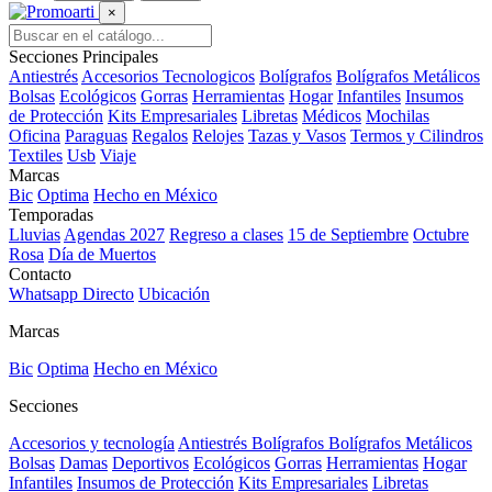
×
Secciones Principales
Antiestrés
Accesorios Tecnologicos
Bolígrafos
Bolígrafos Metálicos
Bolsas
Ecológicos
Gorras
Herramientas
Hogar
Infantiles
Insumos
de Protección
Kits Empresariales
Libretas
Médicos
Mochilas
Oficina
Paraguas
Regalos
Relojes
Tazas y Vasos
Termos y Cilindros
Textiles
Usb
Viaje
Marcas
Bic
Optima
Hecho en México
Temporadas
Lluvias
Agendas 2027
Regreso a clases
15 de Septiembre
Octubre
Rosa
Día de Muertos
Contacto
Whatsapp Directo
Ubicación
Marcas
Bic
Optima
Hecho en México
Secciones
Accesorios y tecnología
Antiestrés
Bolígrafos
Bolígrafos Metálicos
Bolsas
Damas
Deportivos
Ecológicos
Gorras
Herramientas
Hogar
Infantiles
Insumos de Protección
Kits Empresariales
Libretas