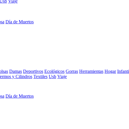
Usb
Viaje
osa
Día de Muertos
lsas
Damas
Deportivos
Ecológicos
Gorras
Herramientas
Hogar
Infanti
ermos y Cilindros
Textiles
Usb
Viaje
osa
Día de Muertos