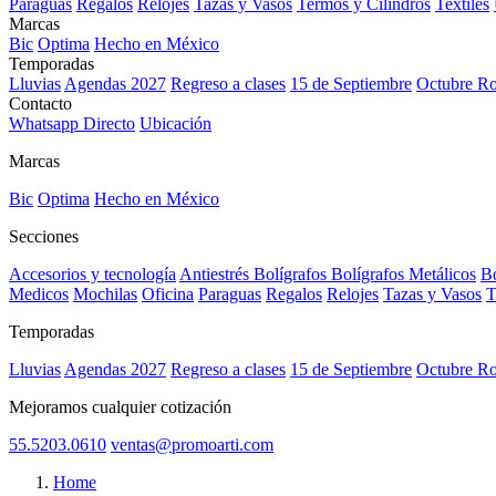
Paraguas
Regalos
Relojes
Tazas y Vasos
Termos y Cilindros
Textiles
Marcas
Bic
Optima
Hecho en México
Temporadas
Lluvias
Agendas 2027
Regreso a clases
15 de Septiembre
Octubre R
Contacto
Whatsapp Directo
Ubicación
Marcas
Bic
Optima
Hecho en México
Secciones
Accesorios y tecnología
Antiestrés
Bolígrafos
Bolígrafos Metálicos
Bo
Medicos
Mochilas
Oficina
Paraguas
Regalos
Relojes
Tazas y Vasos
T
Temporadas
Lluvias
Agendas 2027
Regreso a clases
15 de Septiembre
Octubre R
Mejoramos cualquier cotización
55.5203.0610
ventas@promoarti.com
Home