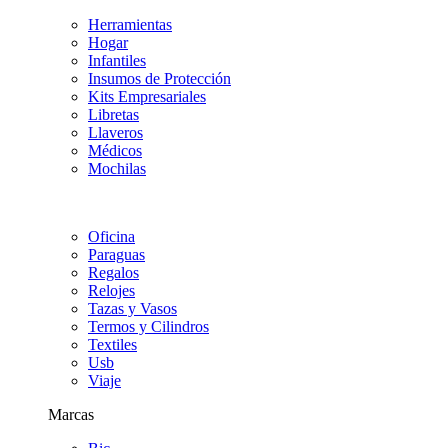
Herramientas
Hogar
Infantiles
Insumos de Protección
Kits Empresariales
Libretas
Llaveros
Médicos
Mochilas
Oficina
Paraguas
Regalos
Relojes
Tazas y Vasos
Termos y Cilindros
Textiles
Usb
Viaje
Marcas