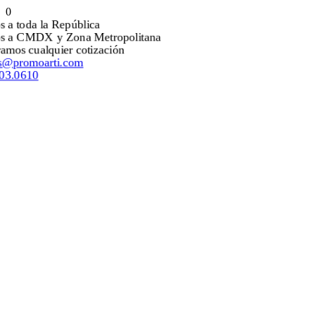
0
Envíos a toda la República
Envíos a CMDX y Zona Metropolitana
Mejoramos cualquier cotización
ventas@promoarti.com
55.5203.0610