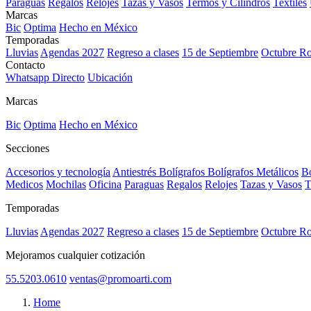
Paraguas
Regalos
Relojes
Tazas y Vasos
Termos y Cilindros
Textiles
Marcas
Bic
Optima
Hecho en México
Temporadas
Lluvias
Agendas 2027
Regreso a clases
15 de Septiembre
Octubre R
Contacto
Whatsapp Directo
Ubicación
Marcas
Bic
Optima
Hecho en México
Secciones
Accesorios y tecnología
Antiestrés
Bolígrafos
Bolígrafos Metálicos
Bo
Medicos
Mochilas
Oficina
Paraguas
Regalos
Relojes
Tazas y Vasos
T
Temporadas
Lluvias
Agendas 2027
Regreso a clases
15 de Septiembre
Octubre R
Mejoramos cualquier cotización
55.5203.0610
ventas@promoarti.com
Home