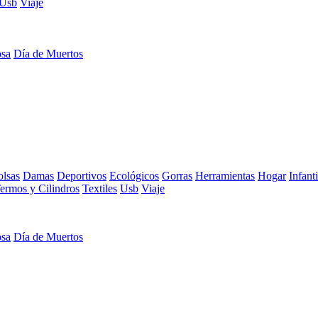
Usb
Viaje
osa
Día de Muertos
lsas
Damas
Deportivos
Ecológicos
Gorras
Herramientas
Hogar
Infanti
ermos y Cilindros
Textiles
Usb
Viaje
osa
Día de Muertos