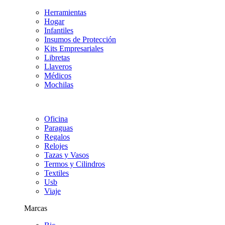
Herramientas
Hogar
Infantiles
Insumos de Protección
Kits Empresariales
Libretas
Llaveros
Médicos
Mochilas
Oficina
Paraguas
Regalos
Relojes
Tazas y Vasos
Termos y Cilindros
Textiles
Usb
Viaje
Marcas