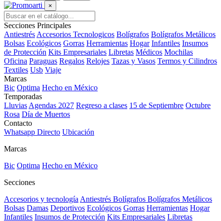
×
Secciones Principales
Antiestrés
Accesorios Tecnologicos
Bolígrafos
Bolígrafos Metálicos
Bolsas
Ecológicos
Gorras
Herramientas
Hogar
Infantiles
Insumos
de Protección
Kits Empresariales
Libretas
Médicos
Mochilas
Oficina
Paraguas
Regalos
Relojes
Tazas y Vasos
Termos y Cilindros
Textiles
Usb
Viaje
Marcas
Bic
Optima
Hecho en México
Temporadas
Lluvias
Agendas 2027
Regreso a clases
15 de Septiembre
Octubre
Rosa
Día de Muertos
Contacto
Whatsapp Directo
Ubicación
Marcas
Bic
Optima
Hecho en México
Secciones
Accesorios y tecnología
Antiestrés
Bolígrafos
Bolígrafos Metálicos
Bolsas
Damas
Deportivos
Ecológicos
Gorras
Herramientas
Hogar
Infantiles
Insumos de Protección
Kits Empresariales
Libretas