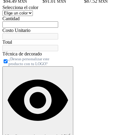
$94.49
$91.01
$87.52
MXN
MXN
MXN
Selecciona el color
Cantidad
Costo Unitario
Total
Técnica de decorado
¿Deseas personalizar este
producto con tu LOGO?