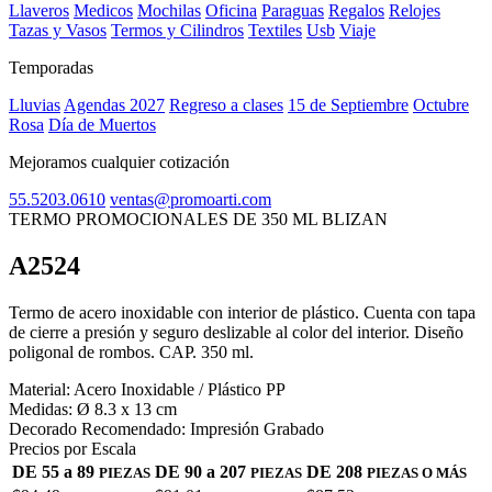
Llaveros
Medicos
Mochilas
Oficina
Paraguas
Regalos
Relojes
Tazas y Vasos
Termos y Cilindros
Textiles
Usb
Viaje
Temporadas
Lluvias
Agendas 2027
Regreso a clases
15 de Septiembre
Octubre
Rosa
Día de Muertos
Mejoramos cualquier cotización
55.5203.0610
ventas@promoarti.com
TERMO PROMOCIONALES DE 350 ML BLIZAN
A2524
CAT0005
Termo de acero inoxidable con interior de plástico. Cuenta con tapa
de cierre a presión y seguro deslizable al color del interior. Diseño
poligonal de rombos. CAP. 350 ml.
Material:
Acero Inoxidable / Plástico PP
Medidas:
Ø 8.3 x 13 cm
Decorado Recomendado:
Impresión Grabado
Precios por Escala
DE 55 a 89
DE 90 a 207
DE 208
PIEZAS
PIEZAS
PIEZAS O MÁS