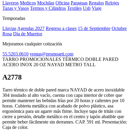
Llaveros
Medicos
Mochilas
Oficina
Paraguas
Regalos
Relojes
Tazas y Vasos
Termos y Cilindros
Textiles
Usb
Viaje
Temporadas
Lluvias
Agendas 2027
Regreso a clases
15 de Septiembre
Octubre
Rosa
Día de Muertos
Mejoramos cualquier cotización
55.5203.0610
ventas@promoarti.com
TARRO PROMOCIONALES TÉRMICO DOBLE PARED
ACERO INOX 20 OZ NAYAD METRO TALL
A2778
CAT0005
Tarro térmico de doble pared marca NAYAD de acero inoxidable
304 insulado al alto vacío, cuenta con capa interior de cobre que
permite mantener las bebidas frías por 20 horas y calientes por 10
horas. Cubierta metálica con acabado de polvo plástico, asa
ergonómica para un agarre más firme. Incluye tapa de tritán con
cierre a presión, detalle metálico en el centro y tapón abatible que
permite beber fácilmente sin derrames. CAP. 591 ml. Presentación:
Caja de color.