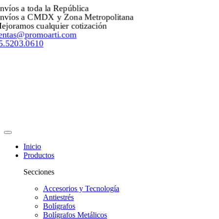
nvíos a toda la República
nvíos a CMDX y Zona Metropolitana
ejoramos cualquier cotización
entas@promoarti.com
5.5203.0610
Inicio
Productos
Secciones
Accesorios y Tecnología
Antiestrés
Bolígrafos
Bolígrafos Metálicos