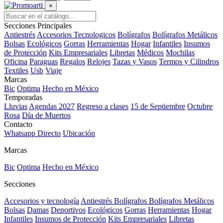
×
Secciones Principales
Antiestrés
Accesorios Tecnologicos
Bolígrafos
Bolígrafos Metálicos
Bolsas
Ecológicos
Gorras
Herramientas
Hogar
Infantiles
Insumos
de Protección
Kits Empresariales
Libretas
Médicos
Mochilas
Oficina
Paraguas
Regalos
Relojes
Tazas y Vasos
Termos y Cilindros
Textiles
Usb
Viaje
Marcas
Bic
Optima
Hecho en México
Temporadas
Lluvias
Agendas 2027
Regreso a clases
15 de Septiembre
Octubre
Rosa
Día de Muertos
Contacto
Whatsapp Directo
Ubicación
Marcas
Bic
Optima
Hecho en México
Secciones
Accesorios y tecnología
Antiestrés
Bolígrafos
Bolígrafos Metálicos
Bolsas
Damas
Deportivos
Ecológicos
Gorras
Herramientas
Hogar
Infantiles
Insumos de Protección
Kits Empresariales
Libretas