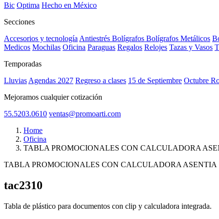
Bic
Optima
Hecho en México
Secciones
Accesorios y tecnología
Antiestrés
Bolígrafos
Bolígrafos Metálicos
Bo
Medicos
Mochilas
Oficina
Paraguas
Regalos
Relojes
Tazas y Vasos
T
Temporadas
Lluvias
Agendas 2027
Regreso a clases
15 de Septiembre
Octubre R
Mejoramos cualquier cotización
55.5203.0610
ventas@promoarti.com
Home
Oficina
TABLA PROMOCIONALES CON CALCULADORA ASE
TABLA PROMOCIONALES CON CALCULADORA ASENTIA
tac2310
CAT0005
Tabla de plástico para documentos con clip y calculadora integrada.