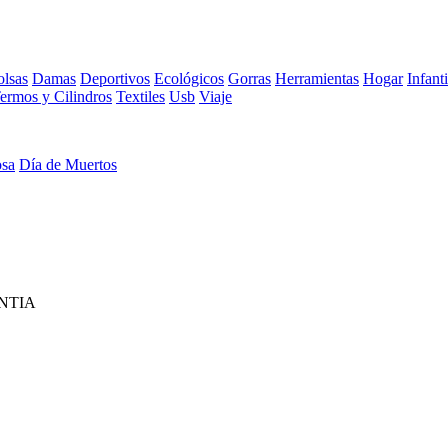
lsas
Damas
Deportivos
Ecológicos
Gorras
Herramientas
Hogar
Infanti
ermos y Cilindros
Textiles
Usb
Viaje
osa
Día de Muertos
NTIA