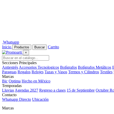
Whatsapp
Inicio
Carrito
Productos
Buscar
×
Secciones Principales
Antiestrés
Accesorios Tecnologicos
Bolígrafos
Bolígrafos Metálicos
B
Paraguas
Regalos
Relojes
Tazas y Vasos
Termos y Cilindros
Textiles
Marcas
Bic
Optima
Hecho en México
Temporadas
Lluvias
Agendas 2027
Regreso a clases
15 de Septiembre
Octubre R
Contacto
Whatsapp Directo
Ubicación
Marcas