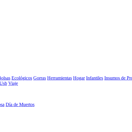
olsas
Ecológicos
Gorras
Herramientas
Hogar
Infantiles
Insumos de Pr
Usb
Viaje
osa
Día de Muertos