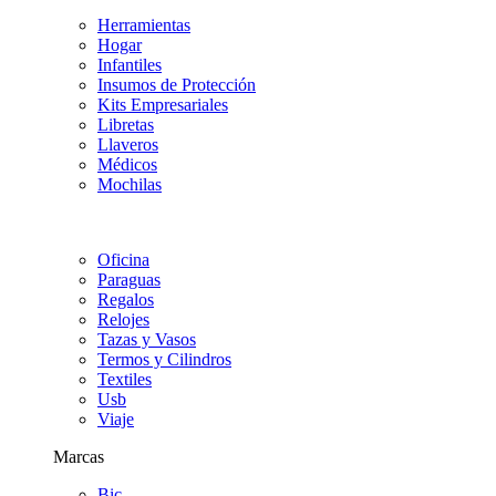
Herramientas
Hogar
Infantiles
Insumos de Protección
Kits Empresariales
Libretas
Llaveros
Médicos
Mochilas
Oficina
Paraguas
Regalos
Relojes
Tazas y Vasos
Termos y Cilindros
Textiles
Usb
Viaje
Marcas
Bic