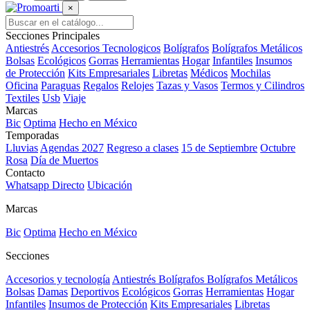
×
Secciones Principales
Antiestrés
Accesorios Tecnologicos
Bolígrafos
Bolígrafos Metálicos
Bolsas
Ecológicos
Gorras
Herramientas
Hogar
Infantiles
Insumos
de Protección
Kits Empresariales
Libretas
Médicos
Mochilas
Oficina
Paraguas
Regalos
Relojes
Tazas y Vasos
Termos y Cilindros
Textiles
Usb
Viaje
Marcas
Bic
Optima
Hecho en México
Temporadas
Lluvias
Agendas 2027
Regreso a clases
15 de Septiembre
Octubre
Rosa
Día de Muertos
Contacto
Whatsapp Directo
Ubicación
Marcas
Bic
Optima
Hecho en México
Secciones
Accesorios y tecnología
Antiestrés
Bolígrafos
Bolígrafos Metálicos
Bolsas
Damas
Deportivos
Ecológicos
Gorras
Herramientas
Hogar
Infantiles
Insumos de Protección
Kits Empresariales
Libretas