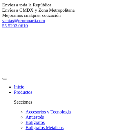
nvíos a toda la República
nvíos a CMDX y Zona Metropolitana
ejoramos cualquier cotización
entas@promoarti.com
5.5203.0610
Inicio
Productos
Secciones
Accesorios y Tecnología
Antiestrés
Bolígrafos
Bolígrafos Metálicos