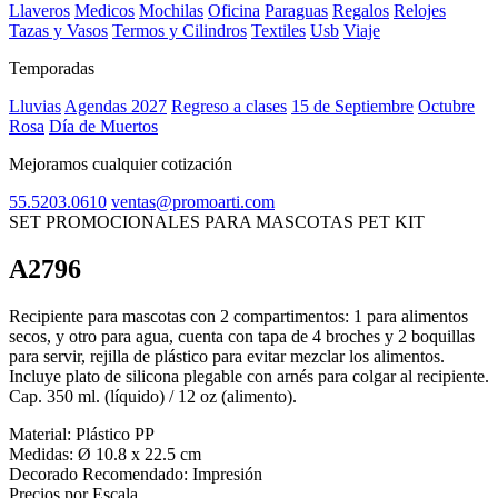
Llaveros
Medicos
Mochilas
Oficina
Paraguas
Regalos
Relojes
Tazas y Vasos
Termos y Cilindros
Textiles
Usb
Viaje
Temporadas
Lluvias
Agendas 2027
Regreso a clases
15 de Septiembre
Octubre
Rosa
Día de Muertos
Mejoramos cualquier cotización
55.5203.0610
ventas@promoarti.com
SET PROMOCIONALES PARA MASCOTAS PET KIT
A2796
CAT0005
Recipiente para mascotas con 2 compartimentos: 1 para alimentos
secos, y otro para agua, cuenta con tapa de 4 broches y 2 boquillas
para servir, rejilla de plástico para evitar mezclar los alimentos.
Incluye plato de silicona plegable con arnés para colgar al recipiente.
Cap. 350 ml. (líquido) / 12 oz (alimento).
Material:
Plástico PP
Medidas:
Ø 10.8 x 22.5 cm
Decorado Recomendado:
Impresión
Precios por Escala