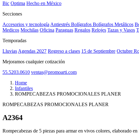
Bic
Optima
Hecho en México
Secciones
Accesorios y tecnología
Antiestrés
Bolígrafos
Bolígrafos Metálicos
Bo
Medicos
Mochilas
Oficina
Paraguas
Regalos
Relojes
Tazas y Vasos
T
Temporadas
Lluvias
Agendas 2027
Regreso a clases
15 de Septiembre
Octubre R
Mejoramos cualquier cotización
55.5203.0610
ventas@promoarti.com
Home
Infantiles
ROMPECABEZAS PROMOCIONALES PLANER
ROMPECABEZAS PROMOCIONALES PLANER
A2364
CAT0005
Rompecabezas de 5 piezas para armar en vivos colores, elaborado en m