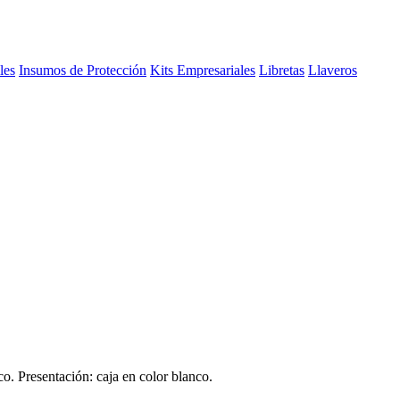
les
Insumos de Protección
Kits Empresariales
Libretas
Llaveros
o. Presentación: caja en color blanco.