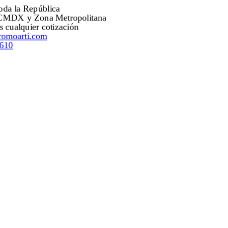
Envíos a toda la República
Envíos a CMDX y Zona Metropolitana
Mejoramos cualquier cotización
ventas@promoarti.com
55.5203.0610