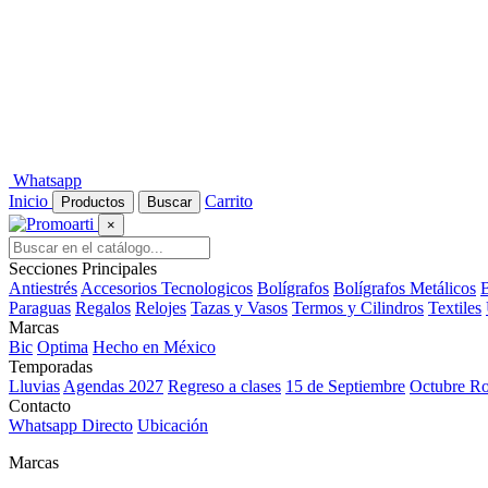
Whatsapp
Inicio
Carrito
Productos
Buscar
×
Secciones Principales
Antiestrés
Accesorios Tecnologicos
Bolígrafos
Bolígrafos Metálicos
B
Paraguas
Regalos
Relojes
Tazas y Vasos
Termos y Cilindros
Textiles
Marcas
Bic
Optima
Hecho en México
Temporadas
Lluvias
Agendas 2027
Regreso a clases
15 de Septiembre
Octubre R
Contacto
Whatsapp Directo
Ubicación
Marcas