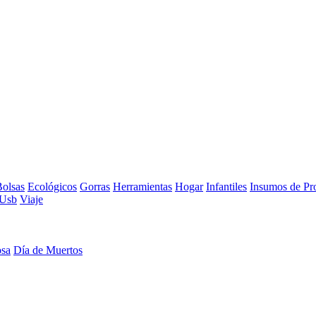
olsas
Ecológicos
Gorras
Herramientas
Hogar
Infantiles
Insumos de Pr
Usb
Viaje
osa
Día de Muertos