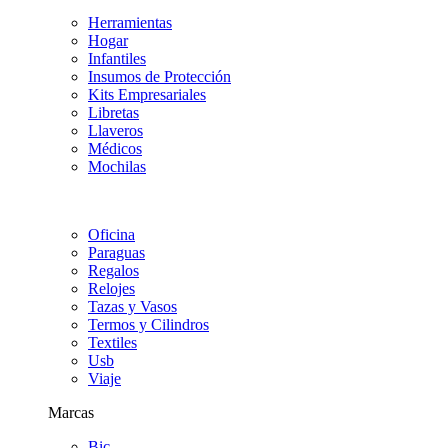
Herramientas
Hogar
Infantiles
Insumos de Protección
Kits Empresariales
Libretas
Llaveros
Médicos
Mochilas
Oficina
Paraguas
Regalos
Relojes
Tazas y Vasos
Termos y Cilindros
Textiles
Usb
Viaje
Marcas
Bic