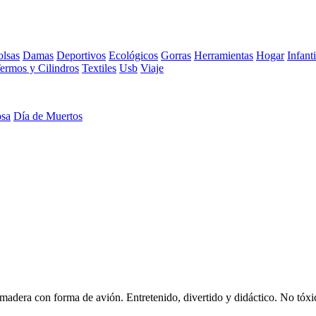
lsas
Damas
Deportivos
Ecológicos
Gorras
Herramientas
Hogar
Infanti
ermos y Cilindros
Textiles
Usb
Viaje
osa
Día de Muertos
adera con forma de avión. Entretenido, divertido y didáctico. No tóxic