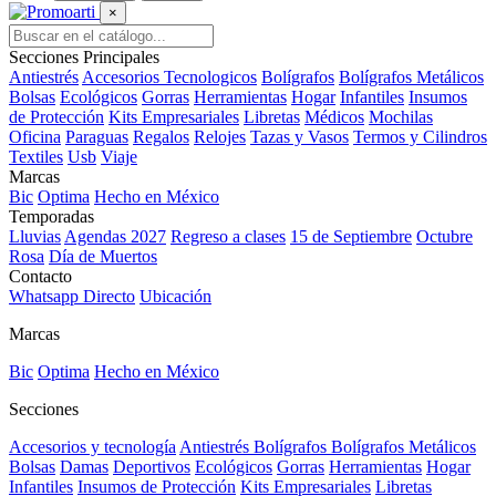
×
Secciones Principales
Antiestrés
Accesorios Tecnologicos
Bolígrafos
Bolígrafos Metálicos
Bolsas
Ecológicos
Gorras
Herramientas
Hogar
Infantiles
Insumos
de Protección
Kits Empresariales
Libretas
Médicos
Mochilas
Oficina
Paraguas
Regalos
Relojes
Tazas y Vasos
Termos y Cilindros
Textiles
Usb
Viaje
Marcas
Bic
Optima
Hecho en México
Temporadas
Lluvias
Agendas 2027
Regreso a clases
15 de Septiembre
Octubre
Rosa
Día de Muertos
Contacto
Whatsapp Directo
Ubicación
Marcas
Bic
Optima
Hecho en México
Secciones
Accesorios y tecnología
Antiestrés
Bolígrafos
Bolígrafos Metálicos
Bolsas
Damas
Deportivos
Ecológicos
Gorras
Herramientas
Hogar
Infantiles
Insumos de Protección
Kits Empresariales
Libretas