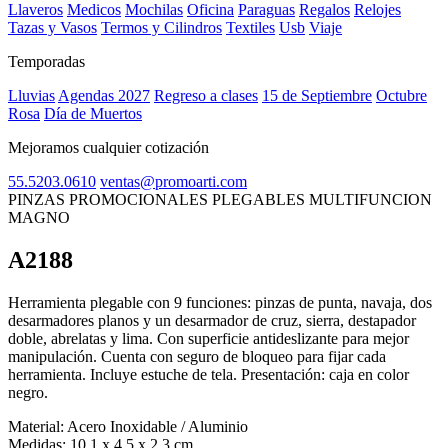
Llaveros
Medicos
Mochilas
Oficina
Paraguas
Regalos
Relojes
Tazas y Vasos
Termos y Cilindros
Textiles
Usb
Viaje
Temporadas
Lluvias
Agendas 2027
Regreso a clases
15 de Septiembre
Octubre
Rosa
Día de Muertos
Mejoramos cualquier cotización
55.5203.0610
ventas@promoarti.com
PINZAS PROMOCIONALES PLEGABLES MULTIFUNCION
MAGNO
A2188
CAT0005
Herramienta plegable con 9 funciones: pinzas de punta, navaja, dos
desarmadores planos y un desarmador de cruz, sierra, destapador
doble, abrelatas y lima. Con superficie antideslizante para mejor
manipulación. Cuenta con seguro de bloqueo para fijar cada
herramienta. Incluye estuche de tela. Presentación: caja en color
negro.
Material:
Acero Inoxidable / Aluminio
Medidas:
10.1 x 4.5 x 2.3 cm