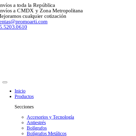
Envíos a toda la República
Envíos a CMDX y Zona Metropolitana
Mejoramos cualquier cotización
ventas@promoarti.com
55.5203.0610
Inicio
Productos
Secciones
Accesorios y Tecnología
Antiestrés
Bolígrafos
Bolígrafos Metálicos