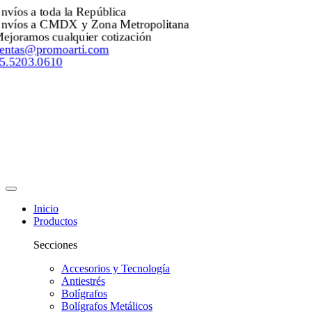
nvíos a toda la República
nvíos a CMDX y Zona Metropolitana
ejoramos cualquier cotización
entas@promoarti.com
5.5203.0610
Inicio
Productos
Secciones
Accesorios y Tecnología
Antiestrés
Bolígrafos
Bolígrafos Metálicos