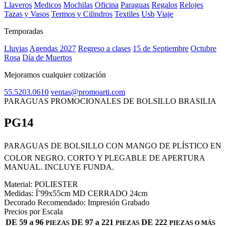
Llaveros
Medicos
Mochilas
Oficina
Paraguas
Regalos
Relojes
Tazas y Vasos
Termos y Cilindros
Textiles
Usb
Viaje
Temporadas
Lluvias
Agendas 2027
Regreso a clases
15 de Septiembre
Octubre
Rosa
Día de Muertos
Mejoramos cualquier cotización
55.5203.0610
ventas@promoarti.com
PARAGUAS PROMOCIONALES DE BOLSILLO BRASILIA
PG14
CAT0005
PARAGUAS DE BOLSILLO CON MANGO DE PLÍSTICO EN
COLOR NEGRO. CORTO Y PLEGABLE DE APERTURA
MANUAL. INCLUYE FUNDA.
Material:
POLIESTER
Medidas:
Í˜99x55cm MD CERRADO 24cm
Decorado Recomendado:
Impresión Grabado
Precios por Escala
DE 59 a 96
DE 97 a 221
DE 222
PIEZAS
PIEZAS
PIEZAS O MÁS