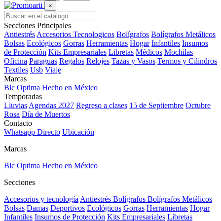
×
Secciones Principales
Antiestrés
Accesorios Tecnologicos
Bolígrafos
Bolígrafos Metálicos
Bolsas
Ecológicos
Gorras
Herramientas
Hogar
Infantiles
Insumos
de Protección
Kits Empresariales
Libretas
Médicos
Mochilas
Oficina
Paraguas
Regalos
Relojes
Tazas y Vasos
Termos y Cilindros
Textiles
Usb
Viaje
Marcas
Bic
Optima
Hecho en México
Temporadas
Lluvias
Agendas 2027
Regreso a clases
15 de Septiembre
Octubre
Rosa
Día de Muertos
Contacto
Whatsapp Directo
Ubicación
Marcas
Bic
Optima
Hecho en México
Secciones
Accesorios y tecnología
Antiestrés
Bolígrafos
Bolígrafos Metálicos
Bolsas
Damas
Deportivos
Ecológicos
Gorras
Herramientas
Hogar
Infantiles
Insumos de Protección
Kits Empresariales
Libretas