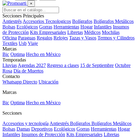
×
Secciones Principales
Antiestrés
Accesorios Tecnologicos
Bolígrafos
Bolígrafos Metálicos
Bolsas
Ecológicos
Gorras
Herramientas
Hogar
Infantiles
Insumos
de Protección
Kits Empresariales
Libretas
Médicos
Mochilas
Oficina
Paraguas
Regalos
Relojes
Tazas y Vasos
Termos y Cilindros
Textiles
Usb
Viaje
Marcas
Bic
Optima
Hecho en México
Temporadas
Lluvias
Agendas 2027
Regreso a clases
15 de Septiembre
Octubre
Rosa
Día de Muertos
Contacto
Whatsapp Directo
Ubicación
Marcas
Bic
Optima
Hecho en México
Secciones
Accesorios y tecnología
Antiestrés
Bolígrafos
Bolígrafos Metálicos
Bolsas
Damas
Deportivos
Ecológicos
Gorras
Herramientas
Hogar
Infantiles
Insumos de Protección
Kits Empresariales
Libretas