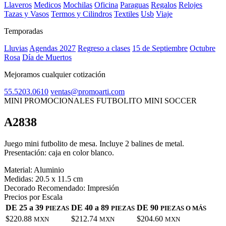
Llaveros
Medicos
Mochilas
Oficina
Paraguas
Regalos
Relojes
Tazas y Vasos
Termos y Cilindros
Textiles
Usb
Viaje
Temporadas
Lluvias
Agendas 2027
Regreso a clases
15 de Septiembre
Octubre
Rosa
Día de Muertos
Mejoramos cualquier cotización
55.5203.0610
ventas@promoarti.com
MINI PROMOCIONALES FUTBOLITO MINI SOCCER
A2838
CAT0005
Juego mini futbolito de mesa. Incluye 2 balines de metal.
Presentación: caja en color blanco.
Material:
Aluminio
Medidas:
20.5 x 11.5 cm
Decorado Recomendado:
Impresión
Precios por Escala
DE 25 a 39
DE 40 a 89
DE 90
PIEZAS
PIEZAS
PIEZAS O MÁS
$220.88
$212.74
$204.60
MXN
MXN
MXN