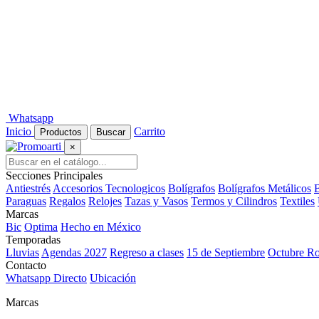
Whatsapp
Inicio
Carrito
Productos
Buscar
×
Secciones Principales
Antiestrés
Accesorios Tecnologicos
Bolígrafos
Bolígrafos Metálicos
B
Paraguas
Regalos
Relojes
Tazas y Vasos
Termos y Cilindros
Textiles
Marcas
Bic
Optima
Hecho en México
Temporadas
Lluvias
Agendas 2027
Regreso a clases
15 de Septiembre
Octubre R
Contacto
Whatsapp Directo
Ubicación
Marcas