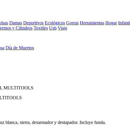
lsas
Damas
Deportivos
Ecológicos
Gorras
Herramientas
Hogar
Infanti
ermos y Cilindros
Textiles
Usb
Viaje
osa
Día de Muertos
L MULTITOOLS
LTITOOLS
z blanca, sierra, desarmador y destapador. Incluye funda.