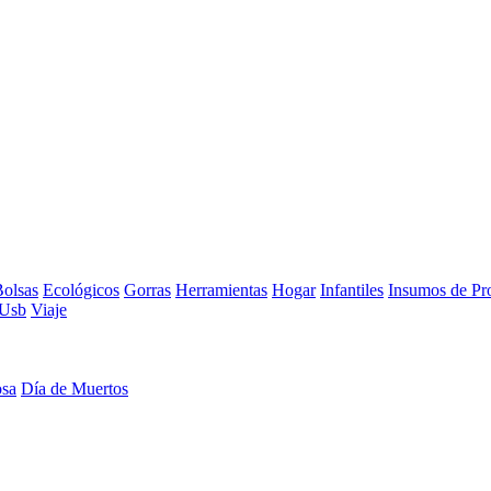
olsas
Ecológicos
Gorras
Herramientas
Hogar
Infantiles
Insumos de Pr
Usb
Viaje
osa
Día de Muertos