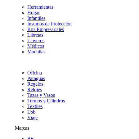
Herramientas
Hogar
Infantiles
Insumos de Protección
Kits Empresariales
Libretas
Llaveros
Médicos
Mochilas
Oficina
Paraguas
Regalos
Relojes
Tazas y Vasos
Termos y Cilindros
Textiles
Usb
Viaje
Marcas
Bic