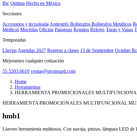
Bic
Optima
Hecho en México
Secciones
Accesorios y tecnología
Antiestrés
Bolígrafos
Bolígrafos Metálicos
Bo
Medicos
Mochilas
Oficina
Paraguas
Regalos
Relojes
Tazas y Vasos
T
Temporadas
Lluvias
Agendas 2027
Regreso a clases
15 de Septiembre
Octubre R
Mejoramos cualquier cotización
55.5203.0610
ventas@promoarti.com
Home
Herramientas
HERRAMIENTA PROMOCIONALES MULTIFUNCIONA
HERRAMIENTA PROMOCIONALES MULTIFUNCIONAL MU
hmb1
CAT0005
Llavero herramienta multiusos. Con navaja, pinzas, lámpara LED de lu