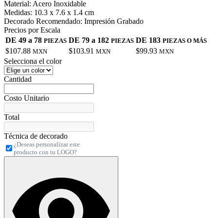
Material:
Acero Inoxidable
Medidas:
10.3 x 7.6 x 1.4 cm
Decorado Recomendado:
Impresión Grabado
Precios por Escala
DE 49 a 78
DE 79 a 182
DE 183
PIEZAS
PIEZAS
PIEZAS O MÁS
$107.88
$103.91
$99.93
MXN
MXN
MXN
Selecciona el color
Cantidad
Costo Unitario
Total
Técnica de decorado
¿Deseas personalizar este
producto con tu LOGO?