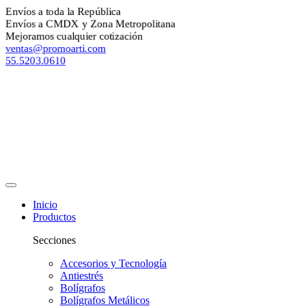
nvíos a toda la República
nvíos a CMDX y Zona Metropolitana
ejoramos cualquier cotización
entas@promoarti.com
5.5203.0610
Inicio
Productos
Secciones
Accesorios y Tecnología
Antiestrés
Bolígrafos
Bolígrafos Metálicos