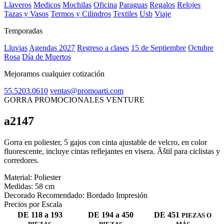
Llaveros
Medicos
Mochilas
Oficina
Paraguas
Regalos
Relojes
Tazas y Vasos
Termos y Cilindros
Textiles
Usb
Viaje
Temporadas
Lluvias
Agendas 2027
Regreso a clases
15 de Septiembre
Octubre
Rosa
Día de Muertos
Mejoramos cualquier cotización
55.5203.0610
ventas@promoarti.com
GORRA PROMOCIONALES VENTURE
a2147
CAT0005
Gorra en poliester, 5 gajos con cinta ajustable de velcro, en color
fluorescente, incluye cintas reflejantes en visera. Ãštil para ciclistas y
corredores.
Material:
Poliester
Medidas:
58 cm
Decorado Recomendado:
Bordado Impresión
Precios por Escala
DE 118 a 193
DE 194 a 450
DE 451
PIEZAS O