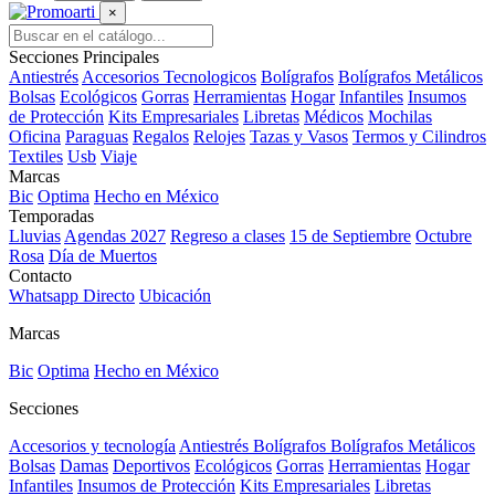
×
Secciones Principales
Antiestrés
Accesorios Tecnologicos
Bolígrafos
Bolígrafos Metálicos
Bolsas
Ecológicos
Gorras
Herramientas
Hogar
Infantiles
Insumos
de Protección
Kits Empresariales
Libretas
Médicos
Mochilas
Oficina
Paraguas
Regalos
Relojes
Tazas y Vasos
Termos y Cilindros
Textiles
Usb
Viaje
Marcas
Bic
Optima
Hecho en México
Temporadas
Lluvias
Agendas 2027
Regreso a clases
15 de Septiembre
Octubre
Rosa
Día de Muertos
Contacto
Whatsapp Directo
Ubicación
Marcas
Bic
Optima
Hecho en México
Secciones
Accesorios y tecnología
Antiestrés
Bolígrafos
Bolígrafos Metálicos
Bolsas
Damas
Deportivos
Ecológicos
Gorras
Herramientas
Hogar
Infantiles
Insumos de Protección
Kits Empresariales
Libretas