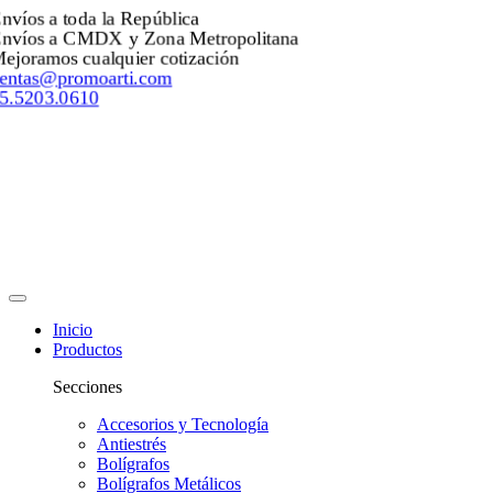
Envíos a toda la República
Envíos a CMDX y Zona Metropolitana
Mejoramos cualquier cotización
ventas@promoarti.com
55.5203.0610
Inicio
Productos
Secciones
Accesorios y Tecnología
Antiestrés
Bolígrafos
Bolígrafos Metálicos