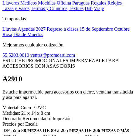
Llaveros
Medicos
Mochilas
Oficina
Paraguas
Regalos
Relojes
Tazas y Vasos
Termos y Cilindros
Textiles
Usb
Viaje
Temporadas
Lluvias
Agendas 2027
Regreso a clases
15 de Septiembre
Octubre
Rosa
Día de Muertos
Mejoramos cualquier cotización
55.5203.0610
ventas@promoarti.com
ESTUCHE PROMOCIONALES IMPERMEABLE PARA
ACCESORIOS CON ASAS DORIS
A2910
CAT0005
Estuche impermeable para accesorios con cierre, ventana translúcida
y asa para agarrar.
Material:
Cuero / PVC
Medidas:
21 x 14 x 8 cm
Decorado Recomendado:
Impresión
Precios por Escala
DE 55 a 88
DE 89 a 205
DE 206
PIEZAS
PIEZAS
PIEZAS O MÁS