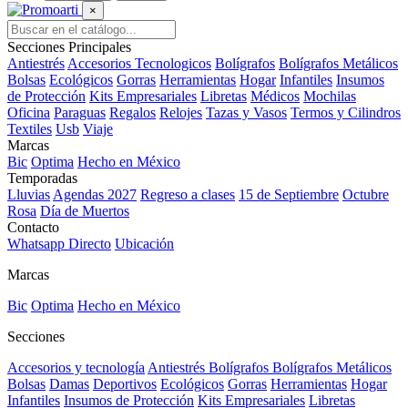
×
Secciones Principales
Antiestrés
Accesorios Tecnologicos
Bolígrafos
Bolígrafos Metálicos
Bolsas
Ecológicos
Gorras
Herramientas
Hogar
Infantiles
Insumos
de Protección
Kits Empresariales
Libretas
Médicos
Mochilas
Oficina
Paraguas
Regalos
Relojes
Tazas y Vasos
Termos y Cilindros
Textiles
Usb
Viaje
Marcas
Bic
Optima
Hecho en México
Temporadas
Lluvias
Agendas 2027
Regreso a clases
15 de Septiembre
Octubre
Rosa
Día de Muertos
Contacto
Whatsapp Directo
Ubicación
Marcas
Bic
Optima
Hecho en México
Secciones
Accesorios y tecnología
Antiestrés
Bolígrafos
Bolígrafos Metálicos
Bolsas
Damas
Deportivos
Ecológicos
Gorras
Herramientas
Hogar
Infantiles
Insumos de Protección
Kits Empresariales
Libretas