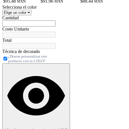
$95.48
$91.96
$88.44
MXN
MXN
MXN
Selecciona el color
Cantidad
Costo Unitario
Total
Técnica de decorado
¿Deseas personalizar este
producto con tu LOGO?