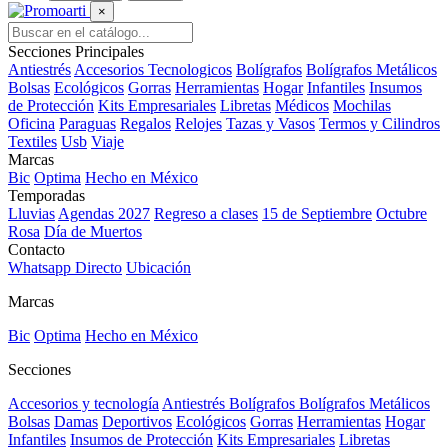
×
Secciones Principales
Antiestrés
Accesorios Tecnologicos
Bolígrafos
Bolígrafos Metálicos
Bolsas
Ecológicos
Gorras
Herramientas
Hogar
Infantiles
Insumos
de Protección
Kits Empresariales
Libretas
Médicos
Mochilas
Oficina
Paraguas
Regalos
Relojes
Tazas y Vasos
Termos y Cilindros
Textiles
Usb
Viaje
Marcas
Bic
Optima
Hecho en México
Temporadas
Lluvias
Agendas 2027
Regreso a clases
15 de Septiembre
Octubre
Rosa
Día de Muertos
Contacto
Whatsapp Directo
Ubicación
Marcas
Bic
Optima
Hecho en México
Secciones
Accesorios y tecnología
Antiestrés
Bolígrafos
Bolígrafos Metálicos
Bolsas
Damas
Deportivos
Ecológicos
Gorras
Herramientas
Hogar
Infantiles
Insumos de Protección
Kits Empresariales
Libretas