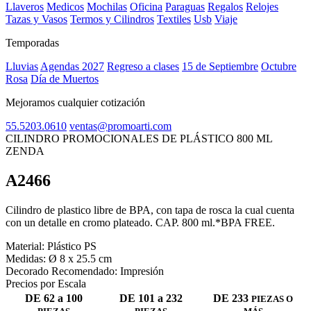
Llaveros
Medicos
Mochilas
Oficina
Paraguas
Regalos
Relojes
Tazas y Vasos
Termos y Cilindros
Textiles
Usb
Viaje
Temporadas
Lluvias
Agendas 2027
Regreso a clases
15 de Septiembre
Octubre
Rosa
Día de Muertos
Mejoramos cualquier cotización
55.5203.0610
ventas@promoarti.com
CILINDRO PROMOCIONALES DE PLÁSTICO 800 ML
ZENDA
A2466
CAT0005
Cilindro de plastico libre de BPA, con tapa de rosca la cual cuenta
con un detalle en cromo plateado. CAP. 800 ml.*BPA FREE.
Material:
Plástico PS
Medidas:
Ø 8 x 25.5 cm
Decorado Recomendado:
Impresión
Precios por Escala
DE 62 a 100
DE 101 a 232
DE 233
PIEZAS O