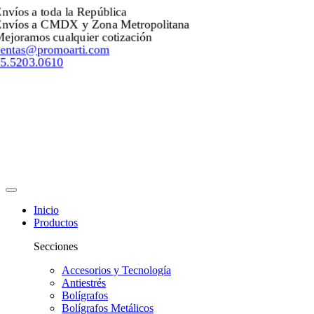
Envíos a toda la República
Envíos a CMDX y Zona Metropolitana
Mejoramos cualquier cotización
ventas@promoarti.com
55.5203.0610
Inicio
Productos
Secciones
Accesorios y Tecnología
Antiestrés
Bolígrafos
Bolígrafos Metálicos