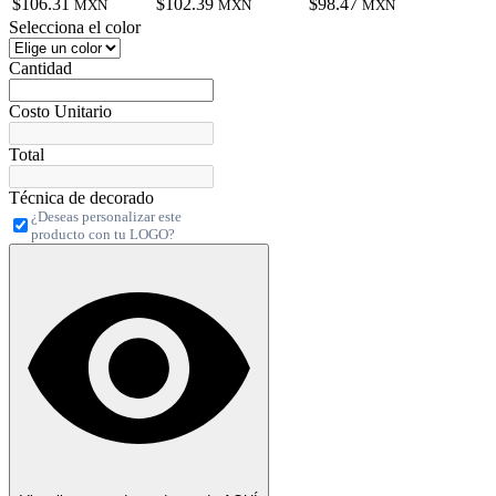
$106.31
$102.39
$98.47
MXN
MXN
MXN
Selecciona el color
Cantidad
Costo Unitario
Total
Técnica de decorado
¿Deseas personalizar este
producto con tu LOGO?