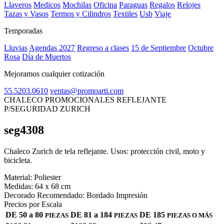
Llaveros
Medicos
Mochilas
Oficina
Paraguas
Regalos
Relojes
Tazas y Vasos
Termos y Cilindros
Textiles
Usb
Viaje
Temporadas
Lluvias
Agendas 2027
Regreso a clases
15 de Septiembre
Octubre
Rosa
Día de Muertos
Mejoramos cualquier cotización
55.5203.0610
ventas@promoarti.com
CHALECO PROMOCIONALES REFLEJANTE
P/SEGURIDAD ZURICH
seg4308
CAT0005
Chaleco Zurich de tela reflejante. Usos: protección civil, moto y
bicicleta.
Material:
Poliester
Medidas:
64 x 68 cm
Decorado Recomendado:
Bordado Impresión
Precios por Escala
DE 50 a 80
DE 81 a 184
DE 185
PIEZAS
PIEZAS
PIEZAS O MÁS