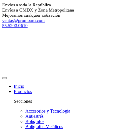
nvíos a toda la República
nvíos a CMDX y Zona Metropolitana
ejoramos cualquier cotización
entas@promoarti.com
5.5203.0610
Inicio
Productos
Secciones
Accesorios y Tecnología
Antiestrés
Bolígrafos
Bolígrafos Metálicos