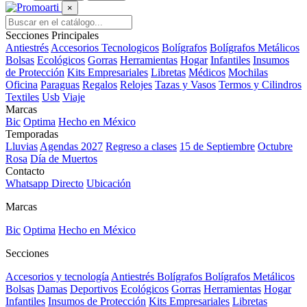
×
Secciones Principales
Antiestrés
Accesorios Tecnologicos
Bolígrafos
Bolígrafos Metálicos
Bolsas
Ecológicos
Gorras
Herramientas
Hogar
Infantiles
Insumos
de Protección
Kits Empresariales
Libretas
Médicos
Mochilas
Oficina
Paraguas
Regalos
Relojes
Tazas y Vasos
Termos y Cilindros
Textiles
Usb
Viaje
Marcas
Bic
Optima
Hecho en México
Temporadas
Lluvias
Agendas 2027
Regreso a clases
15 de Septiembre
Octubre
Rosa
Día de Muertos
Contacto
Whatsapp Directo
Ubicación
Marcas
Bic
Optima
Hecho en México
Secciones
Accesorios y tecnología
Antiestrés
Bolígrafos
Bolígrafos Metálicos
Bolsas
Damas
Deportivos
Ecológicos
Gorras
Herramientas
Hogar
Infantiles
Insumos de Protección
Kits Empresariales
Libretas