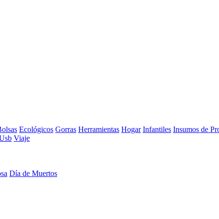
olsas
Ecológicos
Gorras
Herramientas
Hogar
Infantiles
Insumos de Pr
Usb
Viaje
osa
Día de Muertos