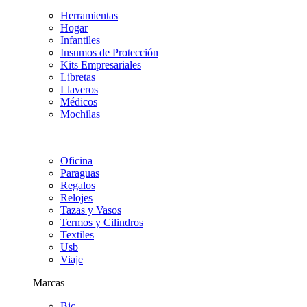
Herramientas
Hogar
Infantiles
Insumos de Protección
Kits Empresariales
Libretas
Llaveros
Médicos
Mochilas
Oficina
Paraguas
Regalos
Relojes
Tazas y Vasos
Termos y Cilindros
Textiles
Usb
Viaje
Marcas
Bic