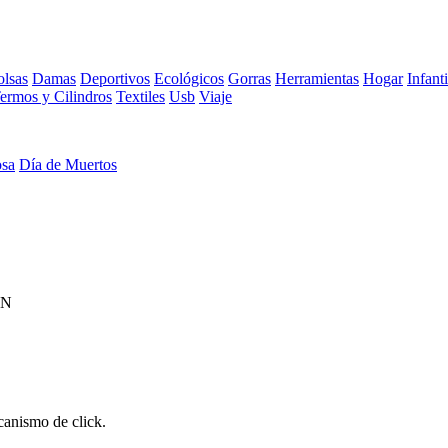
lsas
Damas
Deportivos
Ecológicos
Gorras
Herramientas
Hogar
Infanti
ermos y Cilindros
Textiles
Usb
Viaje
osa
Día de Muertos
IN
ecanismo de click.