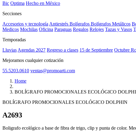
Bic
Optima
Hecho en México
Secciones
Accesorios y tecnología
Antiestrés
Bolígrafos
Bolígrafos Metálicos
Bo
Medicos
Mochilas
Oficina
Paraguas
Regalos
Relojes
Tazas y Vasos
T
Temporadas
Lluvias
Agendas 2027
Regreso a clases
15 de Septiembre
Octubre R
Mejoramos cualquier cotización
55.5203.0610
ventas@promoarti.com
Home
BOLÍGRAFO PROMOCIONALES ECOLÓGICO DOLPH
BOLÍGRAFO PROMOCIONALES ECOLÓGICO DOLPHIN
A2693
CAT0005
Boligrafo ecológico a base de fibra de trigo, clip y punta de color. M