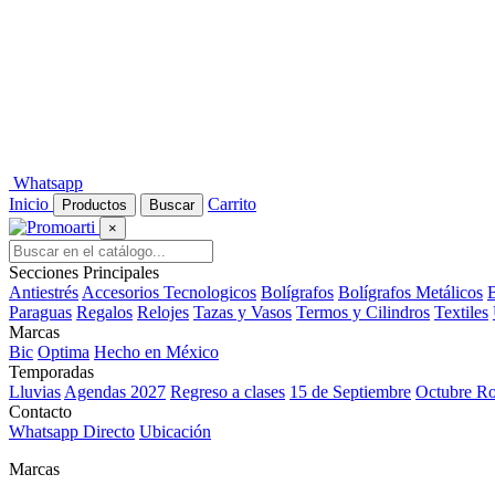
Whatsapp
Inicio
Carrito
Productos
Buscar
×
Secciones Principales
Antiestrés
Accesorios Tecnologicos
Bolígrafos
Bolígrafos Metálicos
B
Paraguas
Regalos
Relojes
Tazas y Vasos
Termos y Cilindros
Textiles
Marcas
Bic
Optima
Hecho en México
Temporadas
Lluvias
Agendas 2027
Regreso a clases
15 de Septiembre
Octubre R
Contacto
Whatsapp Directo
Ubicación
Marcas