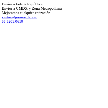
oda la República
CMDX y Zona Metropolitana
cualquier cotización
omoarti.com
610