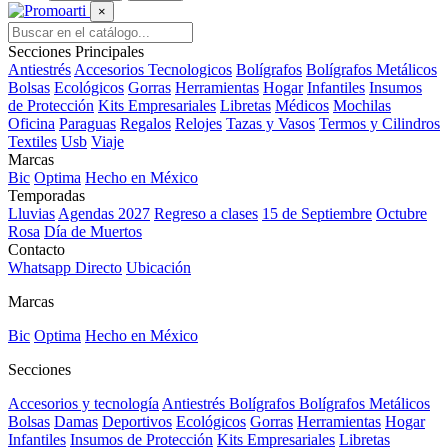
×
Secciones Principales
Antiestrés
Accesorios Tecnologicos
Bolígrafos
Bolígrafos Metálicos
Bolsas
Ecológicos
Gorras
Herramientas
Hogar
Infantiles
Insumos
de Protección
Kits Empresariales
Libretas
Médicos
Mochilas
Oficina
Paraguas
Regalos
Relojes
Tazas y Vasos
Termos y Cilindros
Textiles
Usb
Viaje
Marcas
Bic
Optima
Hecho en México
Temporadas
Lluvias
Agendas 2027
Regreso a clases
15 de Septiembre
Octubre
Rosa
Día de Muertos
Contacto
Whatsapp Directo
Ubicación
Marcas
Bic
Optima
Hecho en México
Secciones
Accesorios y tecnología
Antiestrés
Bolígrafos
Bolígrafos Metálicos
Bolsas
Damas
Deportivos
Ecológicos
Gorras
Herramientas
Hogar
Infantiles
Insumos de Protección
Kits Empresariales
Libretas