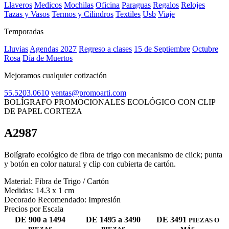
Llaveros
Medicos
Mochilas
Oficina
Paraguas
Regalos
Relojes
Tazas y Vasos
Termos y Cilindros
Textiles
Usb
Viaje
Temporadas
Lluvias
Agendas 2027
Regreso a clases
15 de Septiembre
Octubre
Rosa
Día de Muertos
Mejoramos cualquier cotización
55.5203.0610
ventas@promoarti.com
BOLÍGRAFO PROMOCIONALES ECOLÓGICO CON CLIP
DE PAPEL CORTEZA
A2987
CAT0005
Bolígrafo ecológico de fibra de trigo con mecanismo de click; punta
y botón en color natural y clip con cubierta de cartón.
Material:
Fibra de Trigo / Cartón
Medidas:
14.3 x 1 cm
Decorado Recomendado:
Impresión
Precios por Escala
DE 900 a 1494
DE 1495 a 3490
DE 3491
PIEZAS O