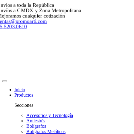
Envíos a toda la República
Envíos a CMDX y Zona Metropolitana
Mejoramos cualquier cotización
ventas@promoarti.com
55.5203.0610
Inicio
Productos
Secciones
Accesorios y Tecnología
Antiestrés
Bolígrafos
Bolígrafos Metálicos