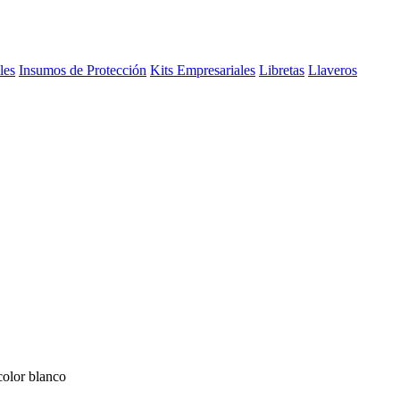
les
Insumos de Protección
Kits Empresariales
Libretas
Llaveros
color blanco