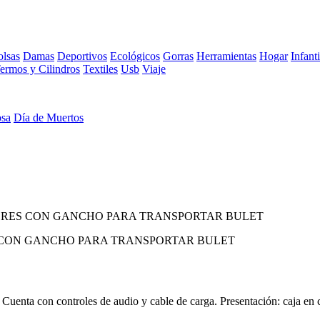
lsas
Damas
Deportivos
Ecológicos
Gorras
Herramientas
Hogar
Infanti
ermos y Cilindros
Textiles
Usb
Viaje
osa
Día de Muertos
RES CON GANCHO PARA TRANSPORTAR BULET
CON GANCHO PARA TRANSPORTAR BULET
 Cuenta con controles de audio y cable de carga. Presentación: caja en 