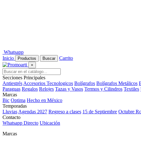
Whatsapp
Inicio
Carrito
Productos
Buscar
×
Secciones Principales
Antiestrés
Accesorios Tecnologicos
Bolígrafos
Bolígrafos Metálicos
B
Paraguas
Regalos
Relojes
Tazas y Vasos
Termos y Cilindros
Textiles
Marcas
Bic
Optima
Hecho en México
Temporadas
Lluvias
Agendas 2027
Regreso a clases
15 de Septiembre
Octubre R
Contacto
Whatsapp Directo
Ubicación
Marcas