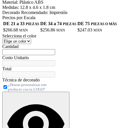
Material:
Plástico ABS
Medidas:
12.8 x 4.6 x 1.8 cm
Decorado Recomendado:
Impresión
Precios por Escala
DE 21 a 33
DE 34 a 74
DE 75
PIEZAS
PIEZAS
PIEZAS O MÁS
$266.68
$256.86
$247.03
MXN
MXN
MXN
Selecciona el color
Cantidad
Costo Unitario
Total
Técnica de decorado
¿Deseas personalizar este
producto con tu LOGO?