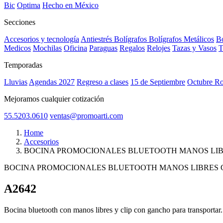
Bic
Optima
Hecho en México
Secciones
Accesorios y tecnología
Antiestrés
Bolígrafos
Bolígrafos Metálicos
Bo
Medicos
Mochilas
Oficina
Paraguas
Regalos
Relojes
Tazas y Vasos
T
Temporadas
Lluvias
Agendas 2027
Regreso a clases
15 de Septiembre
Octubre R
Mejoramos cualquier cotización
55.5203.0610
ventas@promoarti.com
Home
Accesorios
BOCINA PROMOCIONALES BLUETOOTH MANOS LIB
BOCINA PROMOCIONALES BLUETOOTH MANOS LIBRES 
A2642
CAT0005
Bocina bluetooth con manos libres y clip con gancho para transportar.