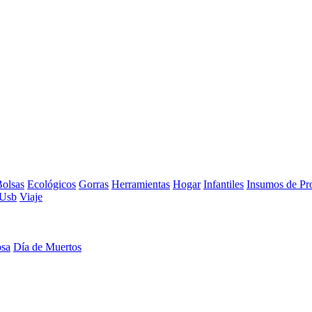
olsas
Ecológicos
Gorras
Herramientas
Hogar
Infantiles
Insumos de Pr
Usb
Viaje
osa
Día de Muertos