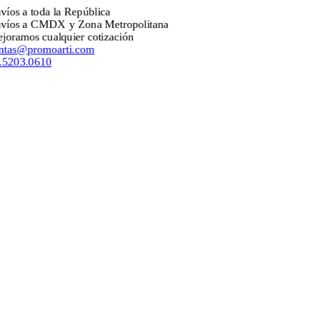
s a toda la República
s a CMDX y Zona Metropolitana
amos cualquier cotización
as@promoarti.com
03.0610