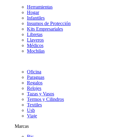
Herramientas
Hogar
Infantiles
Insumos de Protección
Kits Empresariales
Libretas
Llaveros
Médicos
Mochilas
Oficina
Paraguas
Regalos
Relojes
Tazas y Vasos
Termos y Cilindros
Textiles
Usb
Viaje
Marcas
Bic