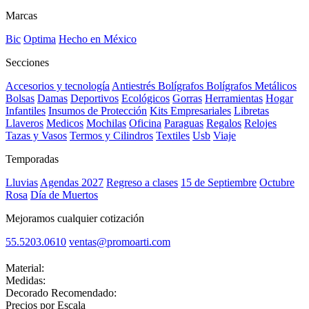
Marcas
Bic
Optima
Hecho en México
Secciones
Accesorios y tecnología
Antiestrés
Bolígrafos
Bolígrafos Metálicos
Bolsas
Damas
Deportivos
Ecológicos
Gorras
Herramientas
Hogar
Infantiles
Insumos de Protección
Kits Empresariales
Libretas
Llaveros
Medicos
Mochilas
Oficina
Paraguas
Regalos
Relojes
Tazas y Vasos
Termos y Cilindros
Textiles
Usb
Viaje
Temporadas
Lluvias
Agendas 2027
Regreso a clases
15 de Septiembre
Octubre
Rosa
Día de Muertos
Mejoramos cualquier cotización
55.5203.0610
ventas@promoarti.com
Material:
Medidas:
Decorado Recomendado:
Precios por Escala