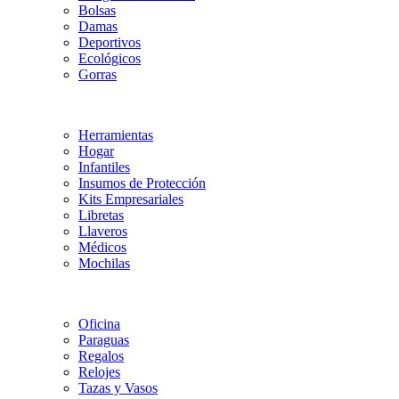
Bolsas
Damas
Deportivos
Ecológicos
Gorras
Herramientas
Hogar
Infantiles
Insumos de Protección
Kits Empresariales
Libretas
Llaveros
Médicos
Mochilas
Oficina
Paraguas
Regalos
Relojes
Tazas y Vasos