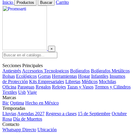
Inicio
Carrito
Productos
Buscar
×
Secciones Principales
Antiestrés
Accesorios Tecnologicos
Bolígrafos
Bolígrafos Metálicos
Bolsas
Ecológicos
Gorras
Herramientas
Hogar
Infantiles
Insumos
de Protección
Kits Empresariales
Libretas
Médicos
Mochilas
Oficina
Paraguas
Regalos
Relojes
Tazas y Vasos
Termos y Cilindros
Textiles
Usb
Viaje
Marcas
Bic
Optima
Hecho en México
Temporadas
Lluvias
Agendas 2027
Regreso a clases
15 de Septiembre
Octubre
Rosa
Día de Muertos
Contacto
Whatsapp Directo
Ubicación