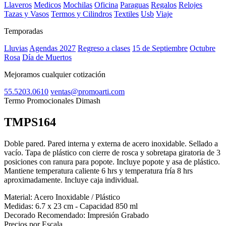
Llaveros
Medicos
Mochilas
Oficina
Paraguas
Regalos
Relojes
Tazas y Vasos
Termos y Cilindros
Textiles
Usb
Viaje
Temporadas
Lluvias
Agendas 2027
Regreso a clases
15 de Septiembre
Octubre
Rosa
Día de Muertos
Mejoramos cualquier cotización
55.5203.0610
ventas@promoarti.com
Termo Promocionales Dimash
TMPS164
CAT0004
Doble pared. Pared interna y externa de acero inoxidable. Sellado a
vacío. Tapa de plástico con cierre de rosca y sobretapa giratoria de 3
posiciones con ranura para popote. Incluye popote y asa de plástico.
Mantiene temperatura caliente 6 hrs y temperatura fría 8 hrs
aproximadamente. Incluye caja individual.
Material:
Acero Inoxidable / Plástico
Medidas:
6.7 x 23 cm - Capacidad 850 ml
Decorado Recomendado:
Impresión Grabado
Precios por Escala