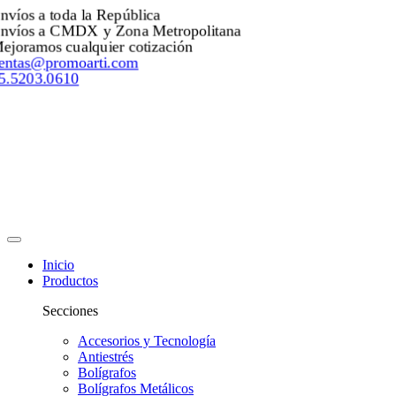
Envíos a toda la República
Envíos a CMDX y Zona Metropolitana
Mejoramos cualquier cotización
ventas@promoarti.com
55.5203.0610
Inicio
Productos
Secciones
Accesorios y Tecnología
Antiestrés
Bolígrafos
Bolígrafos Metálicos