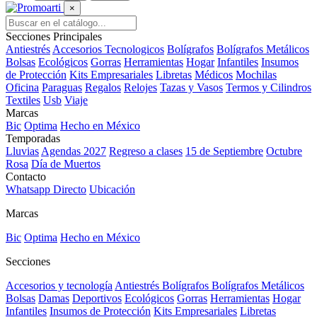
×
Secciones Principales
Antiestrés
Accesorios Tecnologicos
Bolígrafos
Bolígrafos Metálicos
Bolsas
Ecológicos
Gorras
Herramientas
Hogar
Infantiles
Insumos
de Protección
Kits Empresariales
Libretas
Médicos
Mochilas
Oficina
Paraguas
Regalos
Relojes
Tazas y Vasos
Termos y Cilindros
Textiles
Usb
Viaje
Marcas
Bic
Optima
Hecho en México
Temporadas
Lluvias
Agendas 2027
Regreso a clases
15 de Septiembre
Octubre
Rosa
Día de Muertos
Contacto
Whatsapp Directo
Ubicación
Marcas
Bic
Optima
Hecho en México
Secciones
Accesorios y tecnología
Antiestrés
Bolígrafos
Bolígrafos Metálicos
Bolsas
Damas
Deportivos
Ecológicos
Gorras
Herramientas
Hogar
Infantiles
Insumos de Protección
Kits Empresariales
Libretas