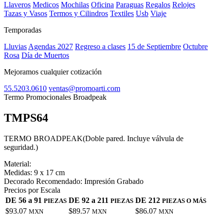
Llaveros
Medicos
Mochilas
Oficina
Paraguas
Regalos
Relojes
Tazas y Vasos
Termos y Cilindros
Textiles
Usb
Viaje
Temporadas
Lluvias
Agendas 2027
Regreso a clases
15 de Septiembre
Octubre
Rosa
Día de Muertos
Mejoramos cualquier cotización
55.5203.0610
ventas@promoarti.com
Termo Promocionales Broadpeak
TMPS64
CAT0004
TERMO BROADPEAK(Doble pared. Incluye válvula de
seguridad.)
Material:
Medidas:
9 x 17 cm
Decorado Recomendado:
Impresión Grabado
Precios por Escala
DE 56 a 91
DE 92 a 211
DE 212
PIEZAS
PIEZAS
PIEZAS O MÁS
$93.07
$89.57
$86.07
MXN
MXN
MXN