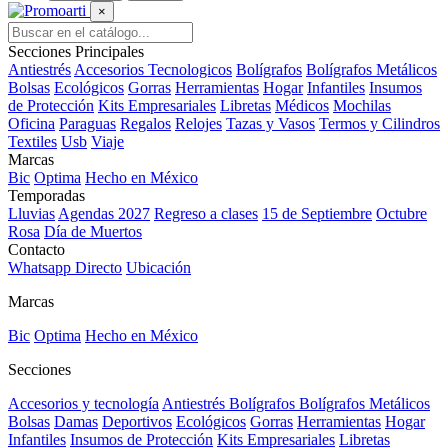
×
Secciones Principales
Antiestrés
Accesorios Tecnologicos
Bolígrafos
Bolígrafos Metálicos
Bolsas
Ecológicos
Gorras
Herramientas
Hogar
Infantiles
Insumos
de Protección
Kits Empresariales
Libretas
Médicos
Mochilas
Oficina
Paraguas
Regalos
Relojes
Tazas y Vasos
Termos y Cilindros
Textiles
Usb
Viaje
Marcas
Bic
Optima
Hecho en México
Temporadas
Lluvias
Agendas 2027
Regreso a clases
15 de Septiembre
Octubre
Rosa
Día de Muertos
Contacto
Whatsapp Directo
Ubicación
Marcas
Bic
Optima
Hecho en México
Secciones
Accesorios y tecnología
Antiestrés
Bolígrafos
Bolígrafos Metálicos
Bolsas
Damas
Deportivos
Ecológicos
Gorras
Herramientas
Hogar
Infantiles
Insumos de Protección
Kits Empresariales
Libretas