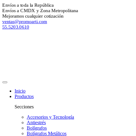
nvíos a toda la República
nvíos a CMDX y Zona Metropolitana
ejoramos cualquier cotización
entas@promoarti.com
5.5203.0610
Inicio
Productos
Secciones
Accesorios y Tecnología
Antiestrés
Bolígrafos
Bolígrafos Metálicos